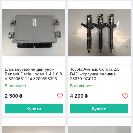
Блок керування двигуном
Toyota Avensis Corolla 2,0
Renault Dacia Logan 1.4 1.6 8
D4D Форсунка паливна
V 8200661124 8200598393
23670-0G010
S110140023
В наявності
В наявності
2 500
4 200
₴
₴
Купити
Купити