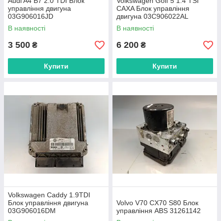
Audi A4 B7 2.0 TDI Блок
Volkswagen Golf 5 1.4 TSI
управління двигуна
CAXA Блок управління
03G906016JD
двигуна 03C906022AL
В наявності
В наявності
3 500
6 200
₴
₴
Купити
Купити
Volkswagen Caddy 1.9TDI
Блок управління двигуна
Volvo V70 CX70 S80 Блок
03G906016DM
управління ABS 31261142