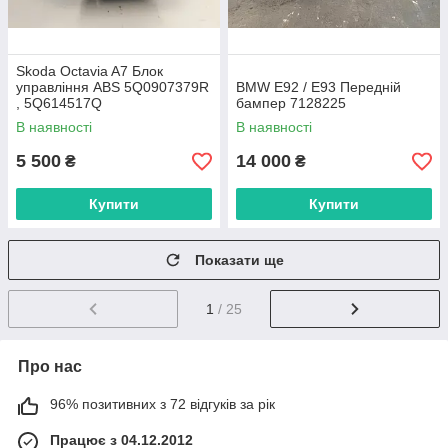
Skoda Octavia A7 Блок
управління ABS 5Q0907379R
BMW E92 / E93 Передній
, 5Q614517Q
бампер 7128225
В наявності
В наявності
5 500
14 000
₴
₴
Купити
Купити
Показати ще
1
/ 25
Про нас
96% позитивних з 72 відгуків за рік
Працює з 04.12.2012