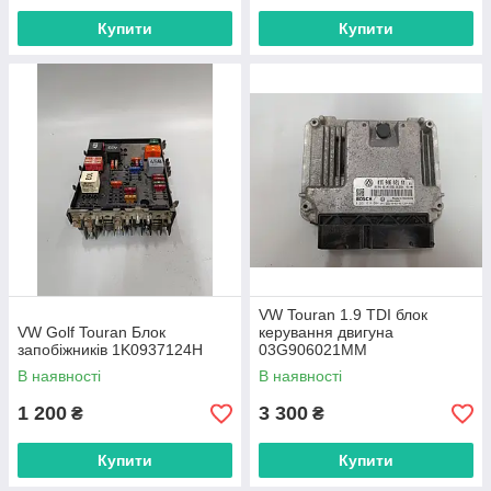
Купити
Купити
VW Touran 1.9 TDI блок
VW Golf Touran Блок
керування двигуна
запобіжників 1K0937124H
03G906021MM
В наявності
В наявності
1 200
3 300
₴
₴
Купити
Купити