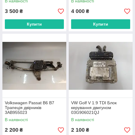
В наявності
В наявності
3 500
4 000
₴
₴
Купити
Купити
Volkswagen Passat B6 B7
VW Golf V 1.9 TDI Блок
Трапеція двірників
керування двигуном
3AB955023
03G906021QJ
В наявності
В наявності
2 200
2 100
₴
₴