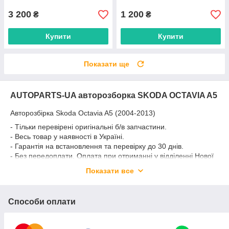
3 200
1 200
₴
₴
Купити
Купити
Показати ще
AUTOPARTS-UA авторозборка SKODA OCTAVIA A5
Авторозбірка Skoda Octavia A5 (2004-2013)
- Тільки перевірені оригінальні б/в запчастини.
- Весь товар у наявності в Україні.
- Гарантія на встановлення та перевірку до 30 днів.
- Без передоплати. Оплата при отриманні у відділенні Нової
пошти.
Показати все
- Надаємо додаткові фото та відповіді на запитання.
- Доставка Новою поштою по всій території України.
Способи оплати