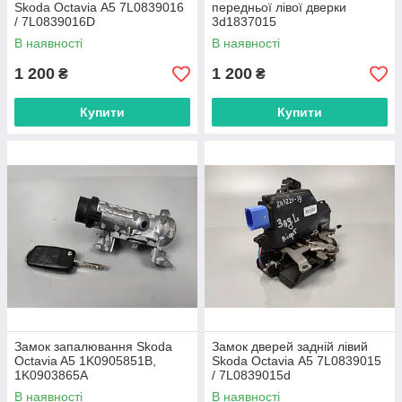
Skoda Octavia А5 7L0839016
передньої лівої дверки
/ 7L0839016D
3d1837015
В наявності
В наявності
1 200
1 200
₴
₴
Купити
Купити
Замок запалювання Skoda
Замок дверей задній лівий
Octavia A5 1K0905851B,
Skoda Octavia А5 7L0839015
1K0903865A
/ 7L0839015d
В наявності
В наявності