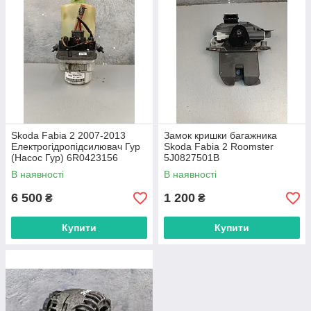
Skoda Fabia 2 2007-2013
Замок кришки багажника
Електрогідропідсилювач Гур
Skoda Fabia 2 Roomster
(Насос Гур) 6R0423156
5J0827501B
В наявності
В наявності
6 500
1 200
₴
₴
Купити
Купити