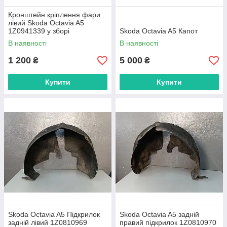
Кронштейн кріплення фари
лівий Skoda Octavia A5
1Z0941339 у зборі
Skoda Octavia A5 Капот
В наявності
В наявності
1 200
5 000
₴
₴
Купити
Купити
Skoda Octavia A5 Підкрилок
Skoda Octavia A5 задній
задній лівий 1Z0810969
правий підкрилок 1Z0810970