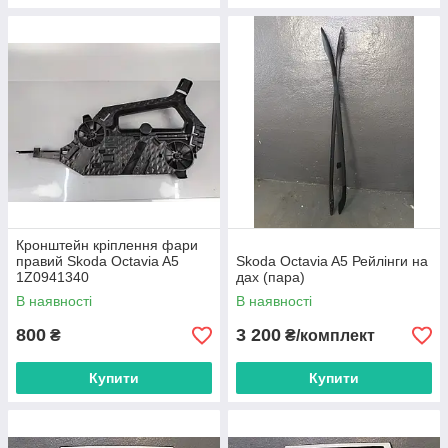
Кронштейн кріплення фари
правий Skoda Octavia A5
Skoda Octavia A5 Рейлінги на
1Z0941340
дах (пара)
В наявності
В наявності
800
3 200
₴
₴/комплект
Купити
Купити