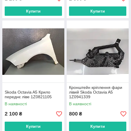
Купити
Купити
Кронштейн кріплення фари
Skoda Octavia A5 Крило
лівий Skoda Octavia A5
переднє ліве 1Z0821105
1Z0941339
В наявності
В наявності
2 100
800
₴
₴
Купити
Купити