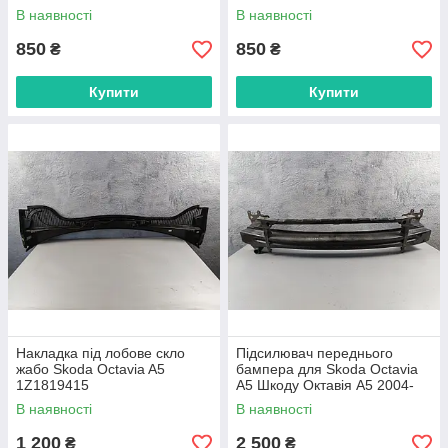
В наявності
В наявності
850
850
₴
₴
Купити
Купити
Накладка під лобове скло
Підсилювач переднього
жабо Skoda Octavia A5
бампера для Skoda Octavia
1Z1819415
A5 Шкоду Октавія А5 2004-
2013, 1Z0807111
В наявності
В наявності
1 200
2 500
₴
₴