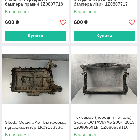
бампера правий 1Z0807718
бампера лівий 1Z0807717
В наявності
В наявності
600
600
₴
₴
Купити
Купити
Телевізор (передня панель)
Skoda Octavia A5 Платформа
Skoda OCTAVIA A5 2004-2013
під акумолятор 1K0915333C
1z0805591h, 1Z0805591D,
1Z0805591F
В наявності
В наявності