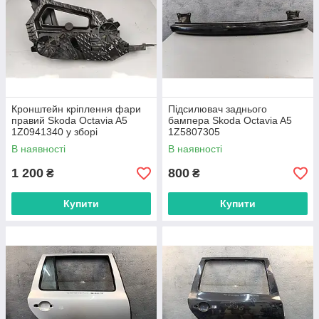
Кронштейн кріплення фари
Підсилювач заднього
правий Skoda Octavia A5
бампера Skoda Octavia A5
1Z0941340 у зборі
1Z5807305
В наявності
В наявності
1 200
800
₴
₴
Купити
Купити