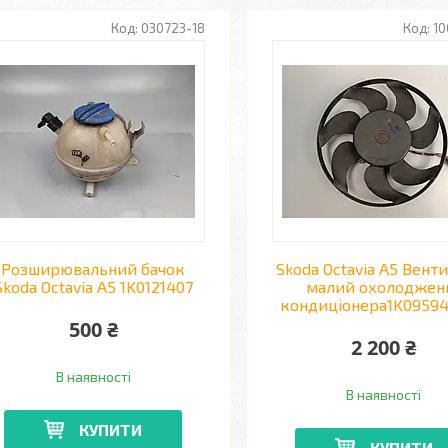
030723-18
10
Розширювальний бачок
Skoda Octavia A5 Вент
Skoda Octavia A5 1K0121407
малий охолоджен
кондиціонера1K0959
500 ₴
2 200 ₴
В наявності
В наявності
КУПИТИ
КУПИТИ