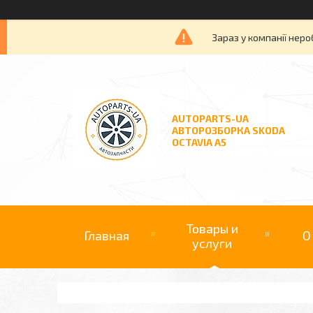
Зараз у компанії неро
AUTOPARTS-UA
АВТОРОЗБОРКА SKODA
OCTAVIA A5
Товары и
Главная
О
услуги