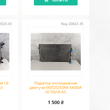
0523-03
20822-35
я 1.9
Радіатор охолодження
A5
двигуна 1K0121253AA SKODA
OCTAVIA A5
1 500 ₴