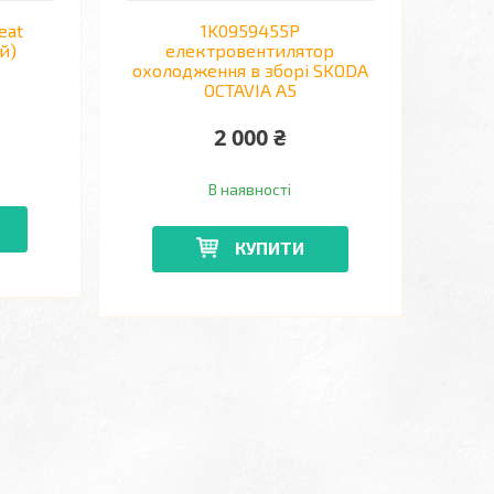
eat
1K0959455P
й)
електровентилятор
охолодження в зборі SKODA
OCTAVIA A5
2 000 ₴
В наявності
КУПИТИ