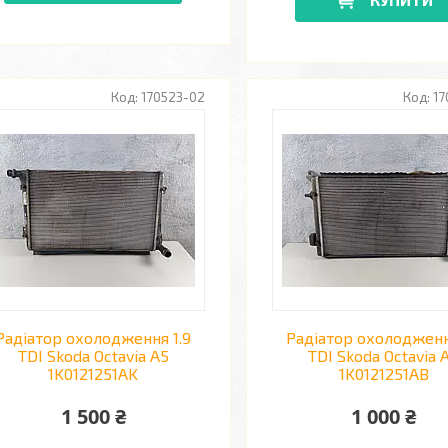
170523-02
17
Радіатор охолодження 1.9
Радіатор охолодженн
TDI Skoda Octavia A5
TDI Skoda Octavia 
1K0121251AK
1K0121251AB
1 500 ₴
1 000 ₴