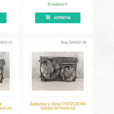
В наявності
КУПИТИ
0822-37
220822-38
е
Дифузор у зборі 1K0121207AA
VIA A5
SKODA OCTAVIA A5