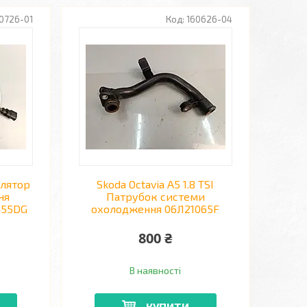
0726-01
160626-04
илятор
Skoda Octavia A5 1.8 TSI
ня
Патрубок системи
455DG
охолодження 06J121065F
800 ₴
В наявності
КУПИТИ