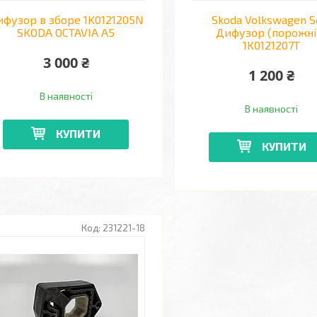
ифузор в зборе 1K0121205N
Skoda Volkswagen S
SKODA OCTAVIA A5
Дифузор (порожні
1K0121207T
3 000 ₴
1 200 ₴
В наявності
В наявності
КУПИТИ
КУПИТИ
231221-18