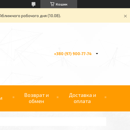
Кошик
йближчого робочого дня (10.08).
+380 (97) 900-77-74
Возврат и
Доставка и
и
обмен
оплата