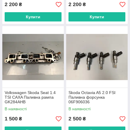
2 200
2 200
₴
₴
Купити
Купити
Volkswagen Skoda Seat 1.4
Skoda Octavia A5 2.0 FSI
TSI CAXA Паливна рампа
Паливна форсунка
GK284AHB
06F906036
В наявності
В наявності
1 500
2 500
₴
₴