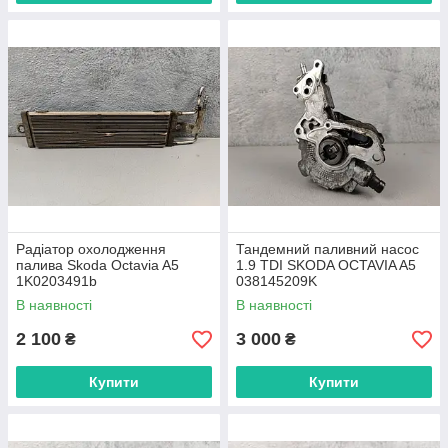
Радіатор охолодження
Тандемний паливний насос
палива Skoda Octavia A5
1.9 TDI SKODA OCTAVIA A5
1K0203491b
038145209K
В наявності
В наявності
2 100
3 000
₴
₴
Купити
Купити