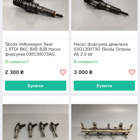
Skoda Volkswagen Seat
Насос форсунка дизельна
1.9TDI BKC BXE BJB Насос
03G130073G Skoda Octavia
форсунка 038130073AG,
A5 2.0 tdi
0414720215
В наявності
В наявності
2 300
3 000
₴
₴
Купити
Купити