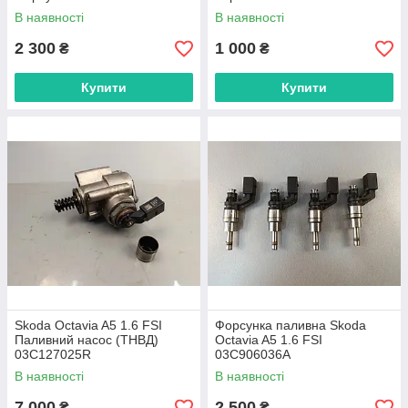
0414720312 , 038130073BQ
В наявності
В наявності
2 300
1 000
₴
₴
Купити
Купити
Skoda Octavia A5 1.6 FSI
Форсунка паливна Skoda
Паливний насос (ТНВД)
Octavia A5 1.6 FSI
03C127025R
03C906036A
В наявності
В наявності
7 000
2 500
₴
₴