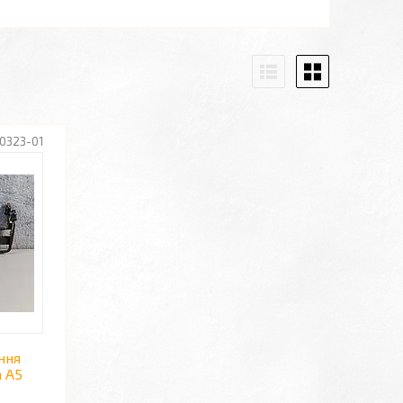
0323-01
ння
a A5