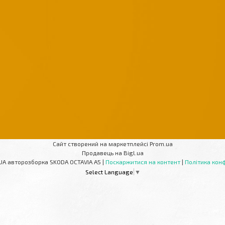
Сайт створений на маркетплейсі
Prom.ua
Продавець на Bigl.ua
AUTOPARTS-UA авторозборка SKODA OCTAVIA A5 |
Поскаржитися на контент
|
Політика конф
Select Language
▼