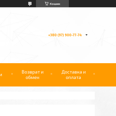
Кошик
+380 (97) 900-77-74
Возврат и
Доставка и
и
обмен
оплата