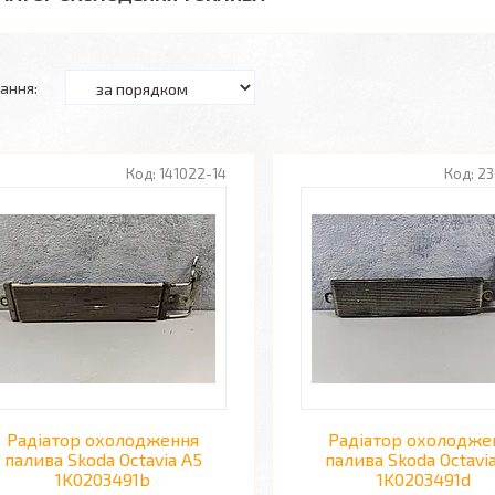
141022-14
23
Радіатор охолодження
Радіатор охолодже
палива Skoda Octavia A5
палива Skoda Octavi
1K0203491b
1K0203491d