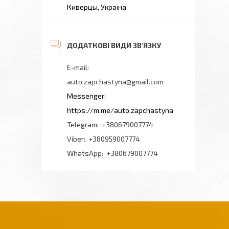
Киверцы, Україна
auto.zapchastyna@gmail.com
https://m.me/auto.zapchastyna
+380679007774
+380959007774
+380679007774