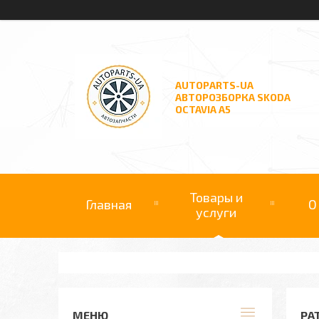
AUTOPARTS-UA
АВТОРОЗБОРКА SKODA
OCTAVIA A5
Товары и
Главная
О
услуги
РА