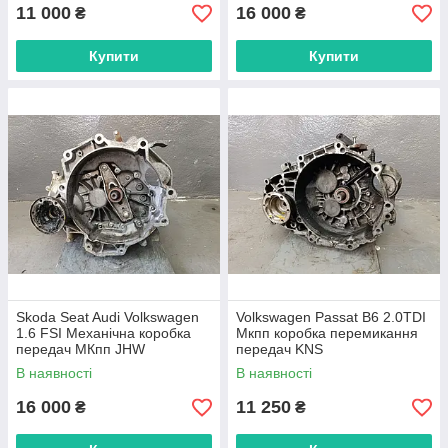
11 000
16 000
₴
₴
Купити
Купити
Skoda Seat Audi Volkswagen
Volkswagen Passat B6 2.0TDI
1.6 FSI Механічна коробка
Мкпп коробка перемикання
передач МКпп JHW
передач KNS
В наявності
В наявності
16 000
11 250
₴
₴