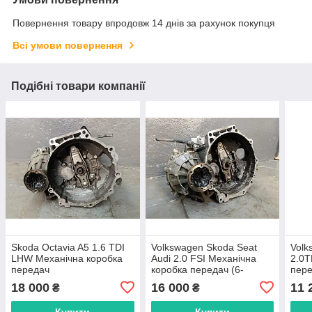
Повернення товару впродовж 14 днів за рахунок покупця
Всі умови повернення
Подібні товари компанії
Skoda Octavia A5 1.6 TDI
Volkswagen Skoda Seat
Volk
LHW Механічна коробка
Audi 2.0 FSI Механічна
2.0T
передач
коробка передач (6-
пер
ступенева МКПП) GXV
KNS
18 000
16 000
11 
₴
₴
Купити
Купити