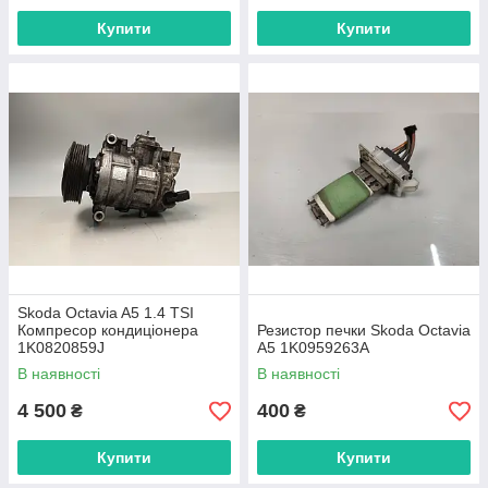
Купити
Купити
Skoda Octavia A5 1.4 TSI
Компресор кондиціонера
Резистор печки Skoda Octavia
1K0820859J
A5 1K0959263A
В наявності
В наявності
4 500
400
₴
₴
Купити
Купити