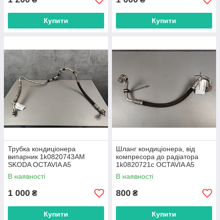
Купити
Купити
Трубка кондиціонера
Шланг кондиціонера, від
випарник 1k0820743AM
компресора до радіатора
SKODA OCTAVIA A5
1k0820721c OCTAVIA A5
В наявності
В наявності
1 000
800
₴
₴
Купити
Купити