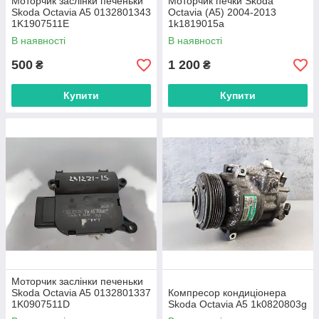
Моторчик заслінки печеньки
Моторчик печки Skoda
Skoda Octavia A5 0132801343
Octavia (A5) 2004-2013
1K1907511E
1k1819015a
В наявності
В наявності
500
1 200
₴
₴
Купити
Купити
Моторчик заслінки печеньки
Skoda Octavia A5 0132801337
Компресор кондиціонера
1K0907511D
Skoda Octavia A5 1k0820803g