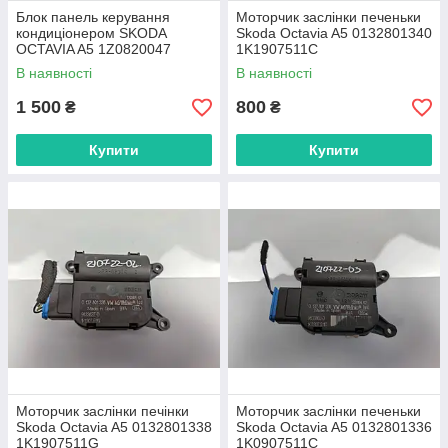
Блок панель керування
Моторчик заслінки печеньки
кондиціонером SKODA
Skoda Octavia A5 0132801340
OCTAVIA A5 1Z0820047
1K1907511C
В наявності
В наявності
1 500
800
₴
₴
Купити
Купити
Моторчик заслінки печінки
Моторчик заслінки печеньки
Skoda Octavia A5 0132801338
Skoda Octavia A5 0132801336
1K1907511G
1K0907511С