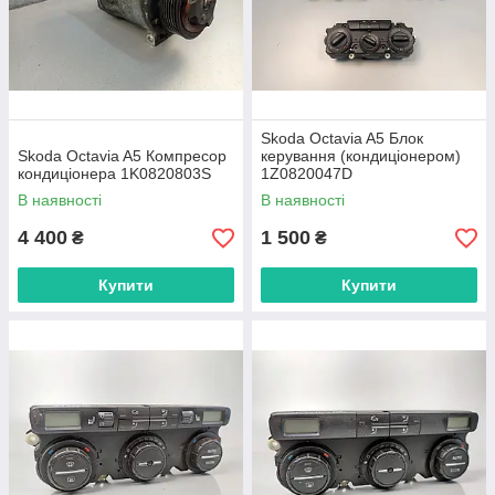
Skoda Octavia A5 Блок
Skoda Octavia A5 Компресор
керування (кондиціонером)
кондиціонера 1K0820803S
1Z0820047D
В наявності
В наявності
4 400
1 500
₴
₴
Купити
Купити