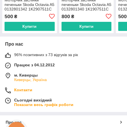
печеньки Skoda Octavia A5
печеньки Skoda Octavia A5
пече
0132801342 1K2907511С
0132801340 1K1907511C
013
500
800
500
₴
₴
Купити
Купити
Про нас
96% позитивних з 73 відгуків за рік
Працює з 04.12.2012
м. Киверцы
Киверцы, Україна
Контакти
Сьогодні вихідний
Показати весь графік роботи
Про нас