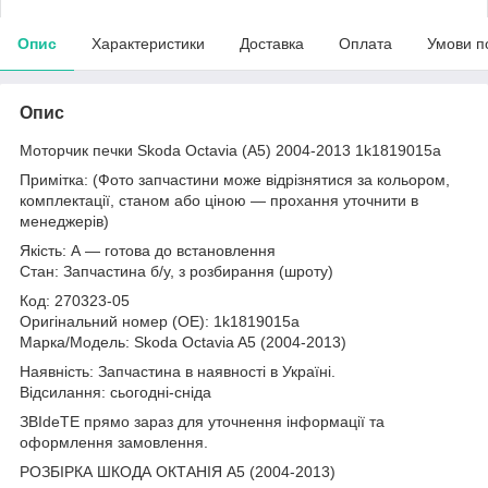
Опис
Характеристики
Доставка
Оплата
Умови п
Опис
Моторчик печки Skoda Octavia (A5) 2004-2013 1k1819015a
Примітка: (Фото запчастини може відрізнятися за кольором,
комплектації, станом або ціною — прохання уточнити в
менеджерів)
Якість: А — готова до встановлення
Стан: Запчастина б/у, з розбирання (шроту)
Код: 270323-05
Оригінальний номер (ОЕ): 1k1819015a
Марка/Модель: Skoda Octavia A5 (2004-2013)
Наявність: Запчастина в наявності в Україні.
Відсилання: сьогодні-сніда
ЗВІdeТЕ прямо зараз для уточнення інформації та
оформлення замовлення.
РОЗБІРКА ШКОДА ОКТАНІЯ A5 (2004-2013)