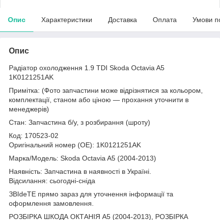
Опис
Характеристики
Доставка
Оплата
Умови п
Опис
Радіатор охолодження 1.9 TDI Skoda Octavia A5
1K0121251AK
Примітка: (Фото запчастини може відрізнятися за кольором,
комплектації, станом або ціною — прохання уточнити в
менеджерів)
Стан: Запчастина б/у, з розбирання (шроту)
Код: 170523-02
Оригінальний номер (ОЕ): 1K0121251AK
Марка/Модель: Skoda Octavia A5 (2004-2013)
Наявність: Запчастина в наявності в Україні.
Відсилання: сьогодні-сніда
ЗВІdeТЕ прямо зараз для уточнення інформації та
оформлення замовлення.
РОЗБІРКА ШКОДА ОКТАНІЯ A5 (2004-2013), РОЗБІРКА