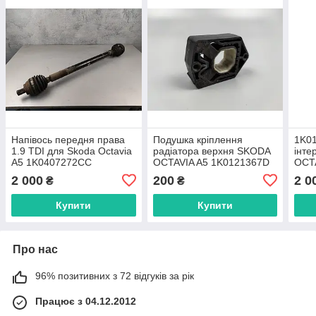
Напівось передня права
Подушка кріплення
1K01
1.9 TDI для Skoda Octavia
радіатора верхня SKODA
інте
A5 1K0407272CC
OCTAVIA A5 1K0121367D
OCT
2 000
200
2 0
₴
₴
Купити
Купити
Про нас
96% позитивних з 72 відгуків за рік
Працює з 04.12.2012