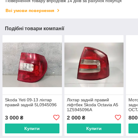
Повернення товару впродовж 14 днів за рахунок покупця
Всі умови повернення
Подібні товари компанії
Skoda Yeti 09-13 ліхтар
Ліхтар задній правий
Мото
правий задній 5L0945096
ліфтбек Skoda Octavia A5
задн
1Z5945096A
OCTA
1k0
3 000
2 000
800
₴
₴
Купити
Купити