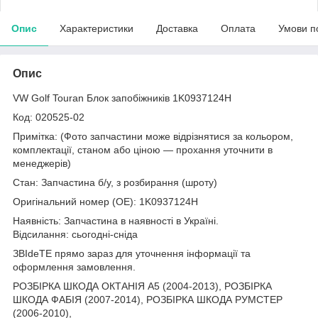
Опис
Характеристики
Доставка
Оплата
Умови п
Опис
VW Golf Touran Блок запобіжників 1K0937124H
Код: 020525-02
Примітка: (Фото запчастини може відрізнятися за кольором,
комплектації, станом або ціною — прохання уточнити в
менеджерів)
Стан: Запчастина б/у, з розбирання (шроту)
Оригінальний номер (ОЕ): 1K0937124H
Наявність: Запчастина в наявності в Україні.
Відсилання: сьогодні-сніда
ЗВІdeТЕ прямо зараз для уточнення інформації та
оформлення замовлення.
РОЗБІРКА ШКОДА ОКТАНІЯ A5 (2004-2013), РОЗБІРКА
ШКОДА ФАБІЯ (2007-2014), РОЗБІРКА ШКОДА РУМСТЕР
(2006-2010),