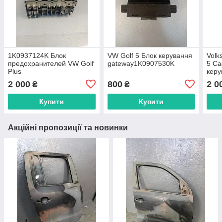
1K0937124K Блок
VW Golf 5 Блок керування
Volk
предохранителей VW Golf
gateway1K0907530K
5 Ca
Plus
керу
1K0
2 000
800
2 0
₴
₴
Купити
Купити
Акційні пропозиції та новинки