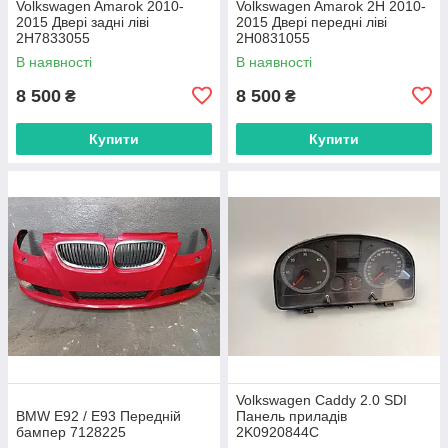
Volkswagen Amarok 2010-
Volkswagen Amarok 2H 2010-
2015 Двері задні ліві
2015 Двері передні ліві
2H7833055
2H0831055
В наявності
В наявності
8 500
8 500
₴
₴
Купити
Купити
Volkswagen Caddy 2.0 SDI
BMW E92 / E93 Передній
Панель приладів
бампер 7128225
2K0920844C