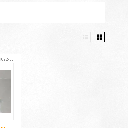
41022-33
ний