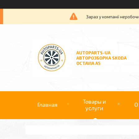
Зараз у компанії неробочи
AUTOPARTS-UA
АВТОРОЗБОРКА SKODA
OCTAVIA A5
Товары и
Главная
О
услуги