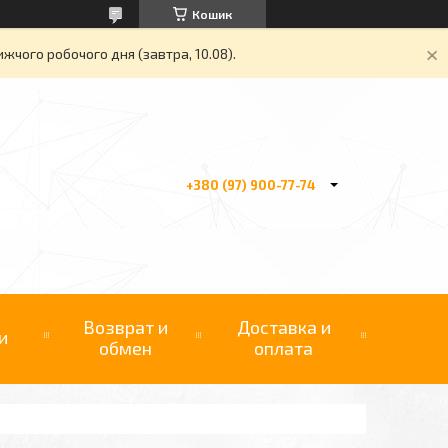
Кошик
жчого робочого дня (завтра, 10.08).
+380 (97) 900-77-74
Возврат и
Доставка и
и
обмен
оплата