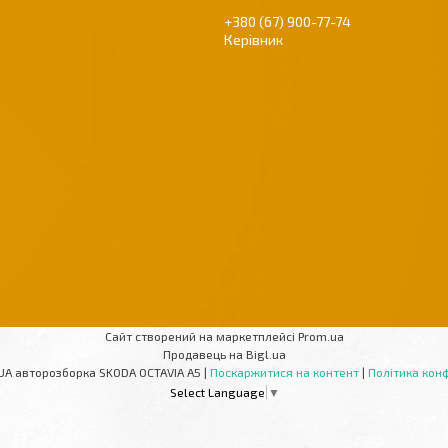
+380 (67) 900-77-74
Керівник
Сайт створений на маркетплейсі
Prom.ua
Продавець на Bigl.ua
AUTOPARTS-UA авторозборка SKODA OCTAVIA A5 |
Поскаржитися на контент
|
Політика конф
Select Language
▼