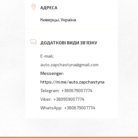
Киверцы, Україна
auto.zapchastyna@gmail.com
https://m.me/auto.zapchastyna
+380679007774
+380959007774
+380679007774