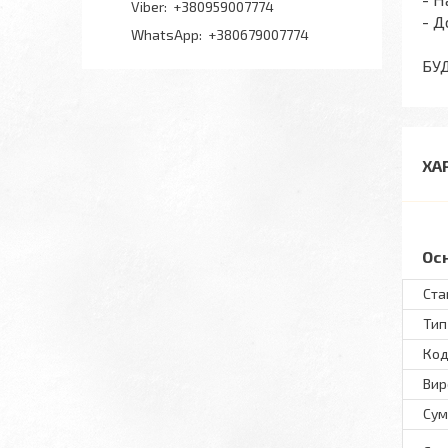
+380959007774
- Д
+380679007774
БУ
ХА
Ос
Ста
Тип
Код
Вир
Сум