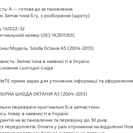
сть: А — готова до встановлення
н: Запчастина б/у, з розбирання (шроту)
: 141022-32
гінальний номер (ОЕ): 1K2611301C
ка/Модель: Skoda Octavia A5 (2004-2013)
вність: Запчастина в наявності в Україні.
силання: сьогодні-сніда
deТЕ прямо зараз для уточнення інформації та оформлення
БІРКА ШКОДА ОКТАНІЯ A5 (2004-2013)
ільки перевірені оригінальні б/а запчастини.
есь товар в наявності в Україні.
арантія на встановлення та перевірку до 30 днів.
ез передоплатів. Оплата у разі отримання на відділенні Нов
адаємо додаткові фото та відповіді на питання.