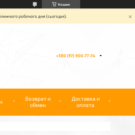
Кошик
ближчого робочого дня (сьогодні).
+380 (97) 900-77-74
Возврат и
Доставка и
и
обмен
оплата