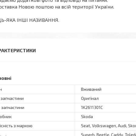
оставка Новою поштою на всій території України.
ДЬ-ЯКА ІНШІ НАЗИВАННЯ.
РАКТЕРИСТИКИ
новні
н
Вживаний
 запчастини
Оригінал
 запчастини
1K2611301C
обник
Skoda
існість з маркою
Seat, Volkswagen, Audi, Sko
Superb, Beetle, Caddy, Toledo,