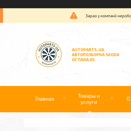
Зараз у компанії нероб
AUTOPARTS-UA
АВТОРОЗБОРКА SKODA
OCTAVIA A5
Товары и
Главная
О
услуги