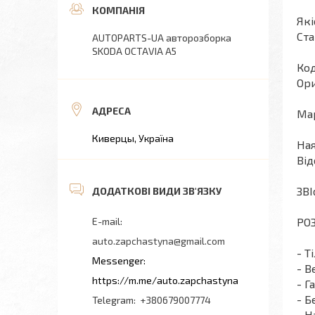
Які
Ста
AUTOPARTS-UA авторозборка
SKODA OCTAVIA A5
Код
Ори
Мар
Киверцы, Україна
Ная
Від
ЗВІ
РОЗ
auto.zapchastyna@gmail.com
- Т
- В
https://m.me/auto.zapchastyna
- Г
- Б
+380679007774
- Н