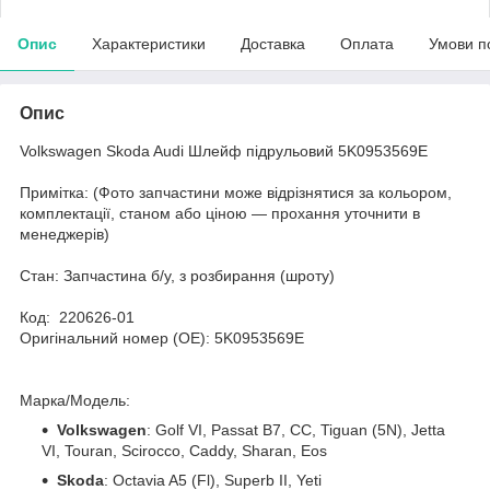
Опис
Характеристики
Доставка
Оплата
Умови п
Опис
Volkswagen Skoda Audi Шлейф підрульовий 5K0953569E
Примітка: (Фото запчастини може відрізнятися за кольором,
комплектації, станом або ціною — прохання уточнити в
менеджерів)
Стан: Запчастина б/у, з розбирання (шроту)
Код: 220626-01
Оригінальний номер (ОЕ): 5K0953569E
Марка/Модель:
Volkswagen
: Golf VI, Passat B7, CC, Tiguan (5N), Jetta
VI, Touran, Scirocco, Caddy, Sharan, Eos
Skoda
: Octavia A5 (Fl), Superb II, Yeti