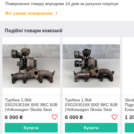
Повернення товару впродовж 14 днів за рахунок покупця
Всі умови повернення
Подібні товари компанії
Турбіна 1,9tdi
Турбіна 1,9tdi
Skod
03G253016K BXE BKC BJB
03G253016K BXE BKC BJB
Підр
(Volkswagen Skoda Seat
(Volkswagen Skoda Seat
Елек
Audi)
Audi)
підр
6 000
6 000
1 2
₴
₴
1K0
Купити
Купити