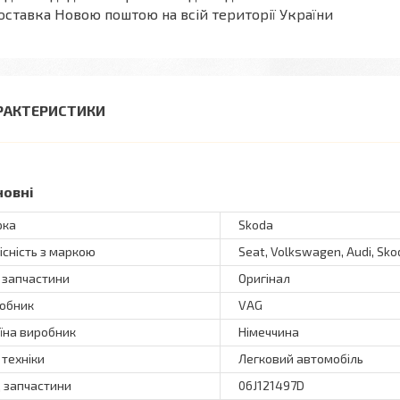
оставка Новою поштою на всій території України
РАКТЕРИСТИКИ
новні
рка
Skoda
існість з маркою
Seat, Volkswagen, Audi, Sko
 запчастини
Оригінал
обник
VAG
їна виробник
Німеччина
 техніки
Легковий автомобіль
 запчастини
06J121497D