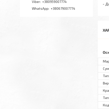
+380959007774
- Д
+380679007774
ХА
Ос
Ма
Сум
Тип
Вир
Кра
Тип
Код