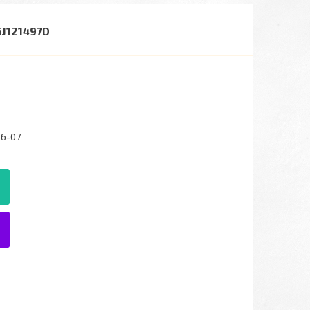
6J121497D
26-07