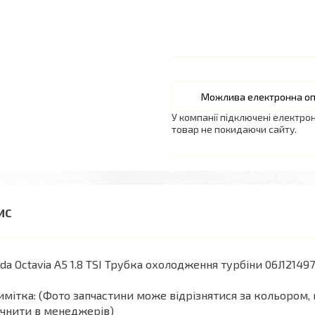
У компанії підключені електро
товар не покидаючи сайту.
da Octavia A5 1.8 TSI Трубка охолодження турбіни 06J12149
мітка: (Фото запчастини може відрізнятися за кольором, 
чнити в менеджерів)