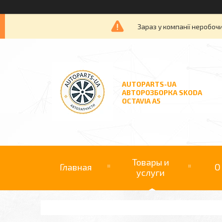
Зараз у компанії неробочи
AUTOPARTS-UA
АВТОРОЗБОРКА SKODA
OCTAVIA A5
Товары и
Главная
О
услуги