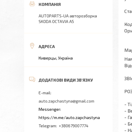
Ста
AUTOPARTS-UA авторозборка
SKODA OCTAVIA A5
Код
Ори
Мар
Киверцы, Україна
Ная
Від
ЗВІ
РОЗ
auto.zapchastyna@gmail.com
- Т
- В
- Г
https://m.me/auto.zapchastyna
- Б
+380679007774
- Н