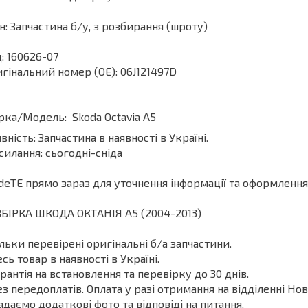
н: Запчастина б/у, з розбирання (шроту)
: 160626-07
гінальний номер (ОЕ): 06J121497D
ка/Модель: Skoda Octavia A5
вність: Запчастина в наявності в Україні.
силання: сьогодні-сніда
deТЕ прямо зараз для уточнення інформації та оформлення
БІРКА ШКОДА ОКТАНІЯ A5 (2004-2013)
ільки перевірені оригінальні б/а запчастини.
есь товар в наявності в Україні.
арантія на встановлення та перевірку до 30 днів.
ез передоплатів. Оплата у разі отримання на відділенні Нов
адаємо додаткові фото та відповіді на питання.