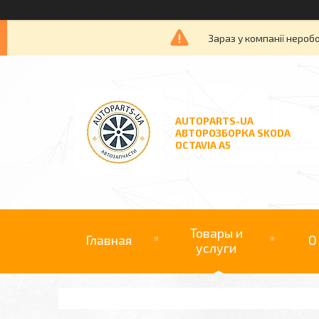
Зараз у компанії нероб
AUTOPARTS-UA
АВТОРОЗБОРКА SKODA
OCTAVIA A5
Товары и
Главная
О
услуги