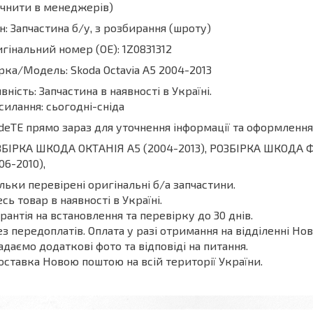
чнити в менеджерів)
н: Запчастина б/у, з розбирання (шроту)
гінальний номер (ОЕ): 1Z0831312
ка/Модель: Skoda Octavia A5 2004-2013
вність: Запчастина в наявності в Україні.
силання: сьогодні-сніда
deТЕ прямо зараз для уточнення інформації та оформлення
БІРКА ШКОДА ОКТАНІЯ A5 (2004-2013), РОЗБІРКА ШКОДА 
06-2010),
ільки перевірені оригінальні б/а запчастини.
есь товар в наявності в Україні.
арантія на встановлення та перевірку до 30 днів.
ез передоплатів. Оплата у разі отримання на відділенні Нов
адаємо додаткові фото та відповіді на питання.
оставка Новою поштою на всій території України.