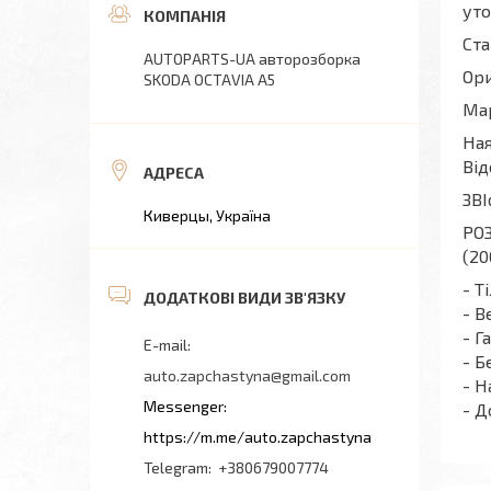
уто
Ста
AUTOPARTS-UA авторозборка
Ори
SKODA OCTAVIA A5
Мар
Ная
Від
ЗВІ
Киверцы, Україна
РОЗ
(20
- Т
- В
- Г
- Б
auto.zapchastyna@gmail.com
- Н
- Д
https://m.me/auto.zapchastyna
+380679007774