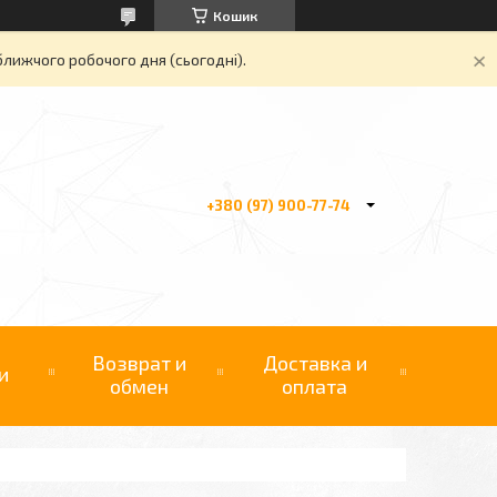
Кошик
ближчого робочого дня (сьогодні).
+380 (97) 900-77-74
Возврат и
Доставка и
и
обмен
оплата