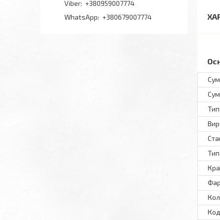
+380959007774
ХА
+380679007774
Ос
Сум
Сум
Тип
Вир
Ста
Тип
Кра
Фар
Кол
Код