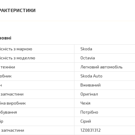
РАКТЕРИСТИКИ
новні
існість з маркою
Skoda
існість з моделлю
Octavia
 техніки
Легковий автомобіль
обник
Skoda Auto
н
Вживаний
 запчастини
Оригінал
їна виробник
Чехія
бування
Потрібно
ір
Сірий
 запчастини
1Z0831312