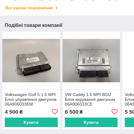
Всі умови повернення
Подібні товари компанії
Volkswagen Golf 5 1.6 MPI
VW Caddy 1.6 MPI BGU
Volk
Блок управління двигуном
Блок керування двигуном
Блок
06A906033EM
06A906033CE
06A
4 500
6 500
5 5
₴
₴
Купити
Купити