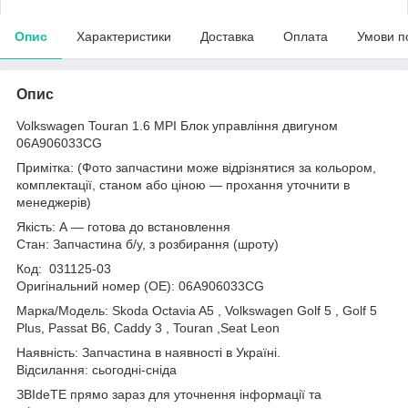
Опис
Характеристики
Доставка
Оплата
Умови п
Опис
Volkswagen Touran 1.6 MPI Блок управління двигуном
06A906033CG
Примітка: (Фото запчастини може відрізнятися за кольором,
комплектації, станом або ціною — прохання уточнити в
менеджерів)
Якість: А — готова до встановлення
Стан: Запчастина б/у, з розбирання (шроту)
Код: 031125-03
Оригінальний номер (ОЕ): 06A906033CG
Марка/Модель: Skoda Octavia A5 , Volkswagen Golf 5 , Golf 5
Plus, Passat B6, Caddy 3 , Touran ,Seat Leon
Наявність: Запчастина в наявності в Україні.
Відсилання: сьогодні-сніда
ЗВІdeТЕ прямо зараз для уточнення інформації та