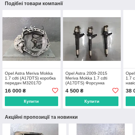
Подібні товари компанії
Opel Astra Meriva Mokka
Opel Astra 2009-2015
Opel
1.7 cdti (A17DTS) коробка
Meriva Mokka 1.7 cdti
1.7 
передач M32017D
(A17DTS) Форсунка
наві
паливна 55567729
16 000
4 500
38 
₴
₴
Купити
Купити
Акційні пропозиції та новинки