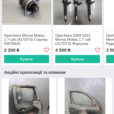
Opel Astra Meriva Mokka
Opel Astra 2009-2015
Opel
1.7 cdti (A17DTS) Стартер
Meriva Mokka 1.7 cdti
Meri
55578420
(A17DTS) Форсунка
Раді
паливна 55567729
2 200
4 500
3 0
₴
₴
Купити
Купити
Акційні пропозиції та новинки