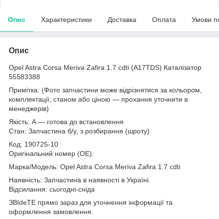
Опис
Характеристики
Доставка
Оплата
Умови п
Опис
Opel Astra Corsa Meriva Zafira 1.7 cdti (A17TDS) Каталізатор
55583388
Примітка: (Фото запчастини може відрізнятися за кольором,
комплектації, станом або ціною — прохання уточнити в
менеджерів)
Якість: А — готова до встановлення
Стан: Запчастина б/у, з розбирання (шроту)
Код: 190725-10
Оригінальний номер (ОЕ):
Марка/Модель: Opel Astra Corsa Meriva Zafira 1.7 cdti
Наявність: Запчастина в наявності в Україні.
Відсилання: сьогодні-сніда
ЗВІdeТЕ прямо зараз для уточнення інформації та
оформлення замовлення.