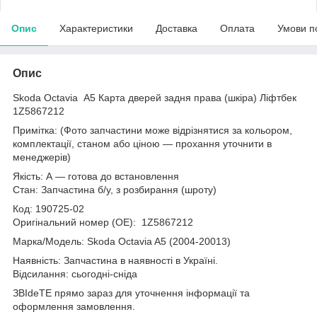
Опис
Характеристики
Доставка
Оплата
Умови п
Опис
Skoda Octavia A5 Карта дверей задня права (шкіра) Ліфтбек
1Z5867212
Примітка: (Фото запчастини може відрізнятися за кольором,
комплектації, станом або ціною — прохання уточнити в
менеджерів)
Якість: А — готова до встановлення
Стан: Запчастина б/у, з розбирання (шроту)
Код: 190725-02
Оригінальний номер (ОЕ): 1Z5867212
Марка/Модель: Skoda Octavia A5 (2004-20013)
Наявність: Запчастина в наявності в Україні.
Відсилання: сьогодні-сніда
ЗВІdeТЕ прямо зараз для уточнення інформації та
оформлення замовлення.