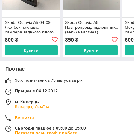
Skoda Octavia A5 04-09
Skoda Octavia A5
Skod
Ліфтбек накладка
Повітропровід підлокітника
Молд
бампера заднього лівого
(велика частина)
бамп
1Z5813345
1Z1857509
800
850
600
₴
₴
Купити
Купити
Про нас
96% позитивних з 73 відгуків за рік
Працює з 04.12.2012
м. Киверцы
Киверцы, Україна
Контакти
Сьогодні працює з 09:00 до 15:00
Показати весь графік роботи