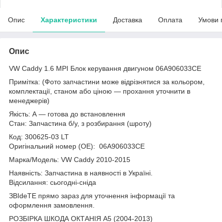
Опис
Характеристики
Доставка
Оплата
Умови 
Опис
VW Caddy 1.6 MPI Блок керування двигуном 06A906033CE
Примітка: (Фото запчастини може відрізнятися за кольором,
комплектації, станом або ціною — прохання уточнити в
менеджерів)
Якість: А — готова до встановлення
Стан: Запчастина б/у, з розбирання (шроту)
Код: 300625-03 LT
Оригінальний номер (ОЕ): 06A906033CE
Марка/Модель: VW Caddy 2010-2015
Наявність: Запчастина в наявності в Україні.
Відсилання: сьогодні-сніда
ЗВІdeТЕ прямо зараз для уточнення інформації та
оформлення замовлення.
РОЗБІРКА ШКОДА ОКТАНІЯ A5 (2004-2013)