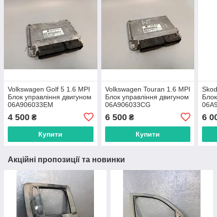
Volkswagen Golf 5 1.6 MPI
Volkswagen Touran 1.6 MPI
Skod
Блок управління двигуном
Блок управління двигуном
Блок
06A906033EM
06A906033CG
06A
4 500
6 500
6 0
₴
₴
Купити
Купити
Акційні пропозиції та новинки