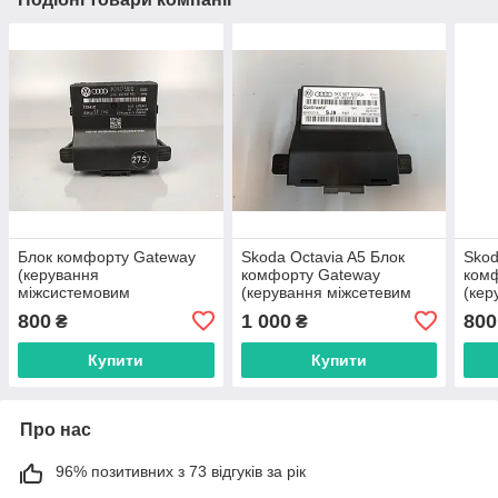
Блок комфорту Gateway
Skoda Octavia A5 Блок
Skod
(керування
комфорту Gateway
ком
міжсистемовим
(керування міжсетевим
(кер
інтерфейсом)
інтерфейсом)
інте
800
1 000
800
₴
₴
1K0907530Q
1K0907530AA
7N0
Купити
Купити
Про нас
96% позитивних з 73 відгуків за рік