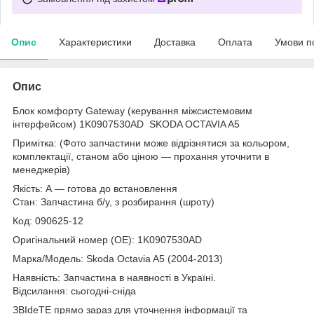
Опис
Характеристики
Доставка
Оплата
Умови п
Опис
Блок комфорту Gateway (керування міжсистемовим
інтерфейсом) 1K0907530AD SKODA OCTAVIA A5
Примітка: (Фото запчастини може відрізнятися за кольором,
комплектації, станом або ціною — прохання уточнити в
менеджерів)
Якість: А — готова до встановлення
Стан: Запчастина б/у, з розбирання (шроту)
Код: 090625-12
Оригінальний номер (ОЕ): 1K0907530AD
Марка/Модель: Skoda Octavia A5 (2004-2013)
Наявність: Запчастина в наявності в Україні.
Відсилання: сьогодні-сніда
ЗВІdeТЕ прямо зараз для уточнення інформації та