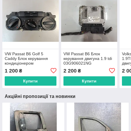
VW Passat B6 Golf 5
VW Passat B6 Блок
Volk
Caddy Блок керування
керування двигуна 1.9 tdi
1.9T
кондиціонером
03G906021NG
дви
1K0820047DF
1 200
2 200
2 0
₴
₴
Купити
Купити
Акційні пропозиції та новинки