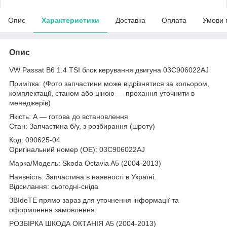
Опис
Характеристики
Доставка
Оплата
Умови 
Опис
VW Passat B6 1.4 TSI блок керування двигуна 03C906022AJ
Примітка: (Фото запчастини може відрізнятися за кольором,
комплектації, станом або ціною — прохання уточнити в
менеджерів)
Якість: А — готова до встановлення
Стан: Запчастина б/у, з розбирання (шроту)
Код: 090625-04
Оригінальний номер (ОЕ): 03C906022AJ
Марка/Модель: Skoda Octavia A5 (2004-2013)
Наявність: Запчастина в наявності в Україні.
Відсилання: сьогодні-сніда
ЗВІdeТЕ прямо зараз для уточнення інформації та
оформлення замовлення.
РОЗБІРКА ШКОДА ОКТАНІЯ A5 (2004-2013)