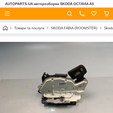
AUTOPARTS-UA авторозборка SKODA OCTAVIA A5
Товари та послуги
SKODA FABIA (ROOMSTER)
Skoda