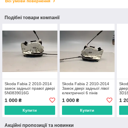
Всі умови повернення
Подібні товари компанії
Skoda Fabia 2 2010-2014
Skoda Fabia 2 2010-2014
Skod
замок задньої правої двері
Замок двері задньої лівої
двер
5N0839016G
електричної 6 пінів
3D1
5N0839015D
1 000
1 000
1 2
₴
₴
Купити
Купити
Акційні пропозиції та новинки