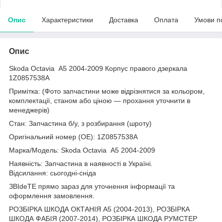
Опис
Характеристики
Доставка
Оплата
Умови п
Опис
Skoda Octavia A5 2004-2009 Корпус правого дзеркала
1Z0857538A
Примітка: (Фото запчастини може відрізнятися за кольором,
комплектації, станом або ціною — прохання уточнити в
менеджерів)
Стан: Запчастина б/у, з розбирання (шроту)
Оригінальний номер (ОЕ): 1Z0857538A
Марка/Модель: Skoda Octavia A5 2004-2009
Наявність: Запчастина в наявності в Україні.
Відсилання: сьогодні-сніда
ЗВІdeТЕ прямо зараз для уточнення інформації та
оформлення замовлення.
РОЗБІРКА ШКОДА ОКТАНІЯ A5 (2004-2013), РОЗБІРКА
ШКОДА ФАБІЯ (2007-2014), РОЗБІРКА ШКОДА РУМСТЕР