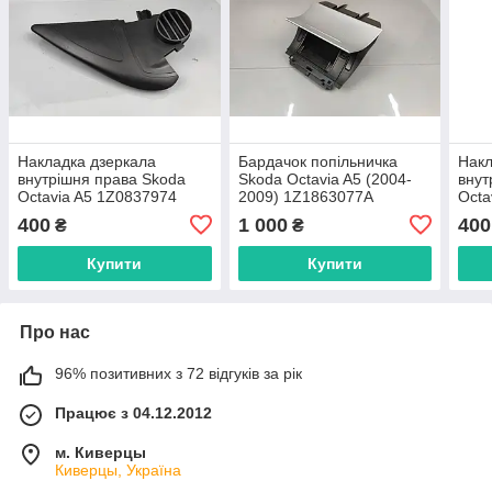
Накладка дзеркала
Бардачок попільничка
Накл
внутрішня права Skoda
Skoda Octavia A5 (2004-
внут
Octavia A5 1Z0837974
2009) 1Z1863077A
Octa
1Z1857962B
400
1 000
400
₴
₴
Купити
Купити
Про нас
96% позитивних з 72 відгуків за рік
Працює з 04.12.2012
м. Киверцы
Киверцы, Україна