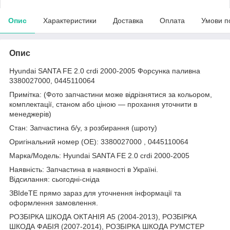
Опис
Характеристики
Доставка
Оплата
Умови п
Опис
Hyundai SANTA FE 2.0 crdi 2000-2005 Форсунка паливна
3380027000, 0445110064
Примітка: (Фото запчастини може відрізнятися за кольором,
комплектації, станом або ціною — прохання уточнити в
менеджерів)
Стан: Запчастина б/у, з розбирання (шроту)
Оригінальний номер (ОЕ): 3380027000 , 0445110064
Марка/Модель: Hyundai SANTA FE 2.0 crdi 2000-2005
Наявність: Запчастина в наявності в Україні.
Відсилання: сьогодні-сніда
ЗВІdeТЕ прямо зараз для уточнення інформації та
оформлення замовлення.
РОЗБІРКА ШКОДА ОКТАНІЯ A5 (2004-2013), РОЗБІРКА
ШКОДА ФАБІЯ (2007-2014), РОЗБІРКА ШКОДА РУМСТЕР