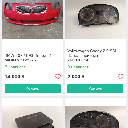
Volkswagen Caddy 2.0 SDI
BMW E92 / E93 Передній
Панель приладів
бампер 7128225
2K0920844C
В наявності
В наявності
14 000
2 000
₴
₴
Купити
Купити