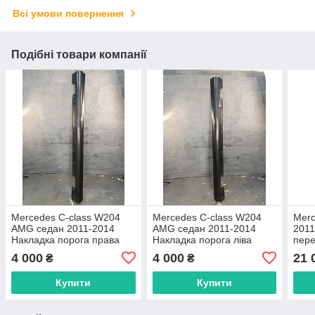
Всі умови повернення
Подібні товари компанії
Mercedes C-class W204
Mercedes C-class W204
Merc
AMG седан 2011-2014
AMG седан 2011-2014
2011
Накладка порога права
Накладка порога ліва
пере
A2046981454
A2046981354
A20
4 000
4 000
21 
₴
₴
Купити
Купити