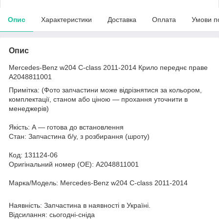
Опис
Характеристики
Доставка
Оплата
Умови п
Опис
Mercedes-Benz w204 C-class 2011-2014 Крило переднє праве
A2048811001
Примітка: (Фото запчастини може відрізнятися за кольором,
комплектації, станом або ціною — прохання уточнити в
менеджерів)
Якість: А — готова до встановлення
Стан: Запчастина б/у, з розбирання (шроту)
Код: 131124-06
Оригінальний номер (ОЕ): A2048811001
Марка/Модель: Mercedes-Benz w204 C-class 2011-2014
Наявність: Запчастина в наявності в Україні.
Відсилання: сьогодні-сніда