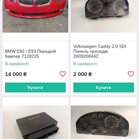
Volkswagen Caddy 2.0 SDI
BMW E92 / E93 Передній
Панель приладів
бампер 7128225
2K0920844C
В наявності
В наявності
14 000
2 000
₴
₴
Купити
Купити