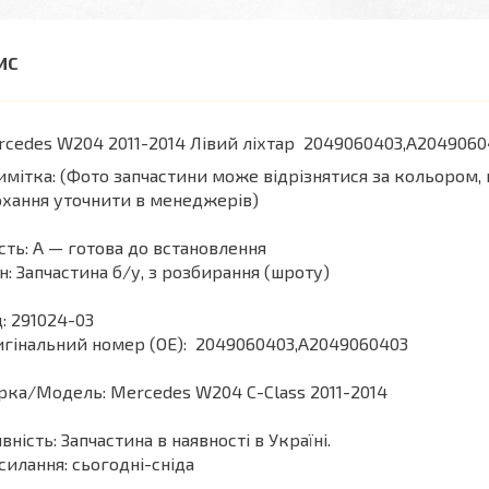
cedes W204 2011-2014 Лівий ліхтар 2049060403,A2049060
мітка: (Фото запчастини може відрізнятися за кольором,
хання уточнити в менеджерів)
сть: А — готова до встановлення
н: Запчастина б/у, з розбирання (шроту)
: 291024-03
гінальний номер (ОЕ): 2049060403,A2049060403
ка/Модель: Mercedes W204 С-Class 2011-2014
вність: Запчастина в наявності в Україні.
силання: сьогодні-сніда