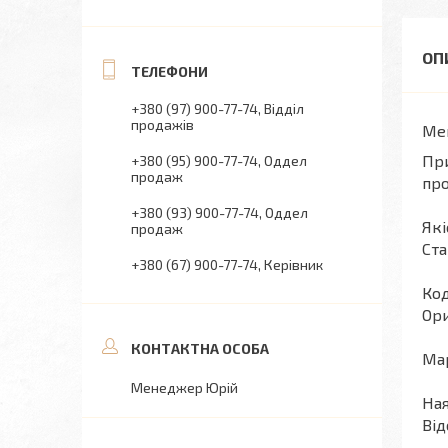
+380 (97) 900-77-74
Відділ
продажів
Mer
При
+380 (95) 900-77-74
Оддел
продаж
про
+380 (93) 900-77-74
Оддел
Які
продаж
Ста
+380 (67) 900-77-74
Керівник
Код
Ори
Мар
Менеджер Юрій
Ная
Від