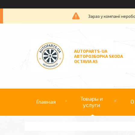
Зараз у компанії нероб
AUTOPARTS-UA
АВТОРОЗБОРКА SKODA
OCTAVIA A5
Товары и
Главная
О
услуги