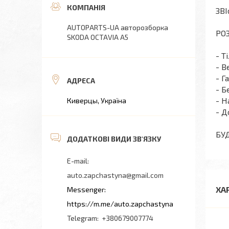
ЗВІ
AUTOPARTS-UA авторозборка
РОЗ
SKODA OCTAVIA A5
- Т
- В
- Г
- Б
- Н
Киверцы, Україна
- Д
БУ
auto.zapchastyna@gmail.com
ХА
https://m.me/auto.zapchastyna
+380679007774