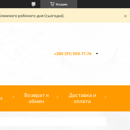
Кошик
ближчого робочого дня (сьогодні).
+380 (97) 900-77-74
Возврат и
Доставка и
и
обмен
оплата