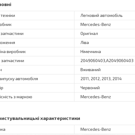
новні
 техніки
Легковий автомобіль
обник
Mercedes-Benz
 запчастини
Оригінал
оження
Ліва
їна виробник
Німеччина
 запчастини
2049060403,A2049060403
н
Вживаний
 випуску автомобіля
2011, 2012, 2013, 2014
ір
Червоний
існість з маркою
Mercedes-Benz
ристувальницькі характеристики
рка
Mercedes-Benz