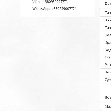
+380959007774
Ос
+380679007774
Тип
Вир
Тип
Пол
Кра
Код
Ста
Рік
Кол
Сум
Ко
Ма