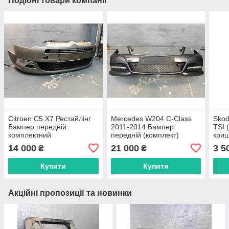
Подібні товари компанії
Citroen C5 X7 Рестайлінг
Mercedes W204 C-Class
Skod
Бампер передній
2011-2014 Бампер
TSI 
комплектний
передній (комплект)
криш
A2048805547
03C
14 000
21 000
3 5
₴
₴
Купити
Купити
Акційні пропозиції та новинки