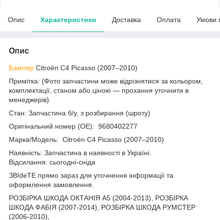
Опис
Характеристики
Доставка
Оплата
Умови 
Опис
Бампер
Citroën C4 Picasso (2007–2010)
Примітка: (Фото запчастини може відрізнятися за кольором,
комплектації, станом або ціною — прохання уточнити в
менеджерів)
Стан: Запчастина б/у, з розбирання (шроту)
Оригінальний номер (ОЕ): 9680402277
Марка/Модель: Citroën C4 Picasso (2007–2010)
Наявність: Запчастина в наявності в Україні.
Відсилання: сьогодні-сніда
ЗВІdeТЕ прямо зараз для уточнення інформації та
оформлення замовлення.
РОЗБІРКА ШКОДА ОКТАНІЯ A5 (2004-2013), РОЗБІРКА
ШКОДА ФАБІЯ (2007-2014), РОЗБІРКА ШКОДА РУМСТЕР
(2006-2010),