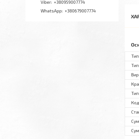
+380959007774
+380679007774
ХА
Ос
Тип
Тип
Вир
Кра
Тип
Код
Ста
Сум
Сум