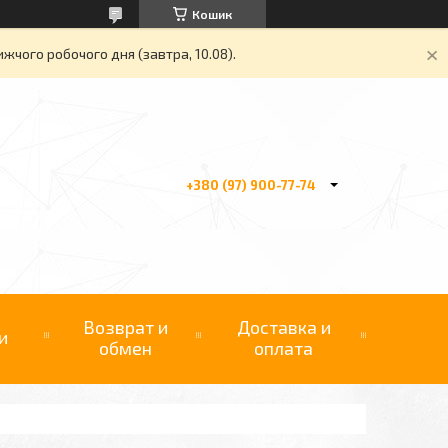
Кошик
жчого робочого дня (завтра, 10.08).
+380 (97) 900-77-74
Возврат и
Доставка и
и
обмен
оплата