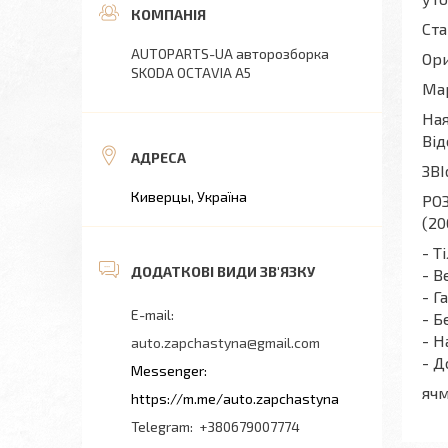
Ста
AUTOPARTS-UA авторозборка
Ори
SKODA OCTAVIA A5
Мар
Ная
Від
ЗВІ
Киверцы, Україна
РОЗ
(20
- Т
- В
- Г
- Б
- Н
auto.zapchastyna@gmail.com
- Д
яч
https://m.me/auto.zapchastyna
+380679007774