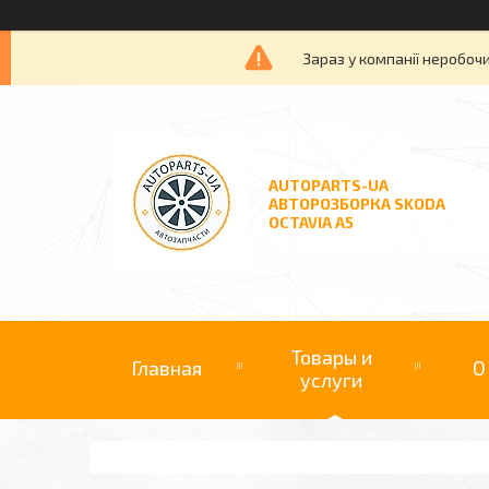
Зараз у компанії неробочи
AUTOPARTS-UA
АВТОРОЗБОРКА SKODA
OCTAVIA A5
Товары и
Главная
О
услуги