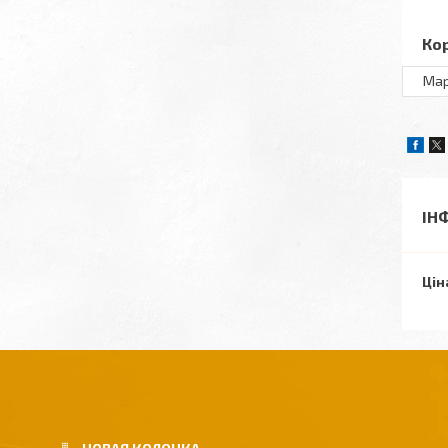
Ко
Ма
ІН
Цін