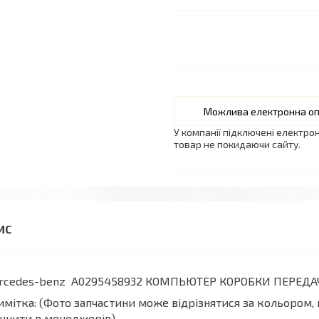
У компанії підключені електро
товар не покидаючи сайту.
cedes-benz A0295458932 КОМПЬЮТЕР КОРОБКИ ПЕРЕДАЧ ME
мітка: (Фото запчастини може відрізнятися за кольором, 
чнити в менеджерів)