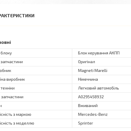
РАКТЕРИСТИКИ
новні
 блоку
Блок керування АКПП
 запчастини
Оригінал
обник
Magneti Marelli
їна виробник
Німеччина
 техніки
Легковий автомобіль
 запчастини
A0295458932
н
Вживаний
існість з маркою
Mercedes-Benz
існість з моделлю
Sprinter