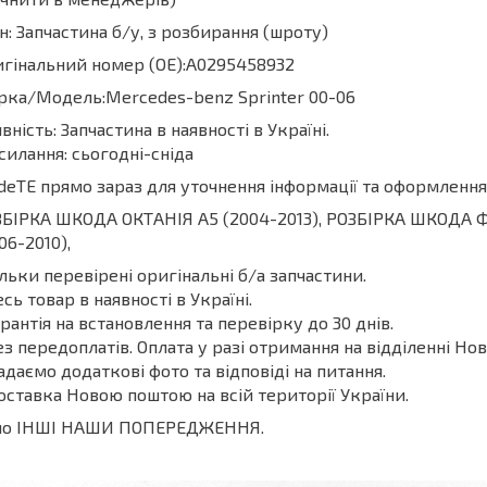
н: Запчастина б/у, з розбирання (шроту)
гінальний номер (ОЕ):A0295458932
ка/Модель:Mercedes-benz Sprinter 00-06
вність: Запчастина в наявності в Україні.
силання: сьогодні-сніда
deТЕ прямо зараз для уточнення інформації та оформлення
БІРКА ШКОДА ОКТАНІЯ A5 (2004-2013), РОЗБІРКА ШКОДА 
06-2010),
ільки перевірені оригінальні б/а запчастини.
есь товар в наявності в Україні.
арантія на встановлення та перевірку до 30 днів.
ез передоплатів. Оплата у разі отримання на відділенні Нов
адаємо додаткові фото та відповіді на питання.
оставка Новою поштою на всій території України.
мо ІНШІ НАШИ ПОПЕРЕДЖЕННЯ.