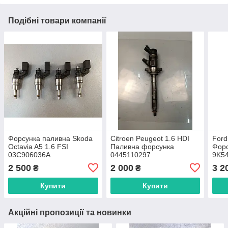
Подібні товари компанії
Форсунка паливна Skoda
Citroen Peugeot 1.6 HDI
Ford 
Octavia A5 1.6 FSI
Паливна форсунка
Форс
03C906036A
0445110297
9K5
2 500
2 000
3 2
₴
₴
Купити
Купити
Акційні пропозиції та новинки