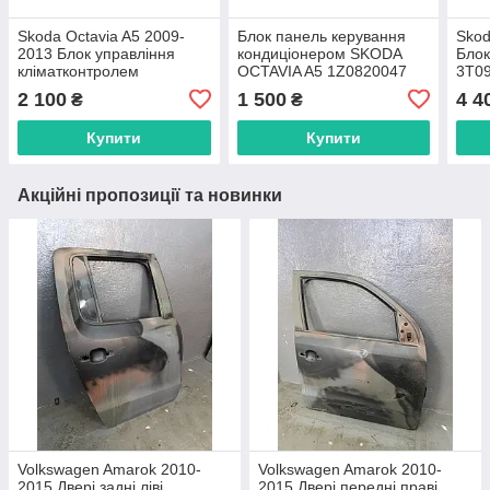
Skoda Octavia A5 2009-
Блок панель керування
Skod
2013 Блок управління
кондиціонером SKODA
Блок
кліматконтролем
OCTAVIA A5 1Z0820047
3T0
3T0907044BK
2 100
1 500
4 4
₴
₴
Купити
Купити
Акційні пропозиції та новинки
Volkswagen Amarok 2010-
Volkswagen Amarok 2010-
2015 Двері задні ліві
2015 Двері передні праві