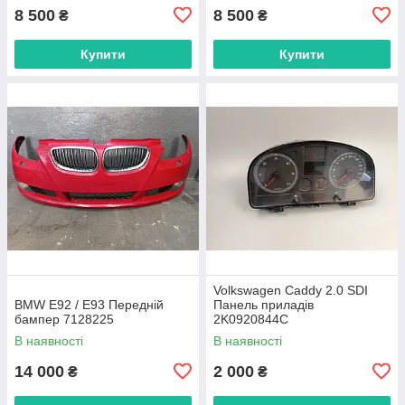
8 500
8 500
₴
₴
Купити
Купити
Volkswagen Caddy 2.0 SDI
BMW E92 / E93 Передній
Панель приладів
бампер 7128225
2K0920844C
В наявності
В наявності
14 000
2 000
₴
₴