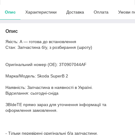
Опис
Характеристики
Доставка
Оплата
Умови п
Опис
Якість: А — готова до встановлення
Стан: Запчастина б/у, з розбирання (шроту)
Оригінальний номер (ОЕ): 3T0907044AF
Марка/Модель: Skoda SuperB 2
Наявність: Запчастина в наявності в Україні.
Відсилання: сьогодні-сніда
ЗВІdeТЕ прямо зараз для уточнення інформації та
оформлення замовлення.
- Тільки перевірені оригінальні б/а запчастини.