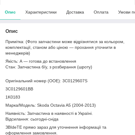
Опис
Характеристики
Доставка
Оплата
Умови п
Опис
Примітка: (Фото запчастини може відрізнятися за кольором,
комплектації, станом або ціною — прохання уточнити в
менеджерів)
Якість: А — готова до встановлення
Стан: Запчастина б/у, з розбирання (шроту)
Оригінальний номер (ООЕ): 3C0129607S
3C0129601BB
1K0183
Марка/Модель: Skoda Octavia A5 (2004-2013)
Наявність: Запчастина в наявності в Україні.
Відсилання: сьогодні-сніда
ЗВІdeТЕ прямо зараз для уточнення інформації та
оформлення замовлення.