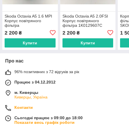
Skoda Octavia A5 1.6 MPI
Skoda Octavia A5 2.0FSI
Корп
Корпус повітряного
Корпус повітряного
філь
фільтра
фільтра 1K0129607C
SKO
1K0
2 200
2 200
1 5
₴
₴
1K0
1K0
Купити
Купити
Про нас
96% позитивних з 72 відгуків за рік
Працює з 04.12.2012
м. Киверцы
Киверцы, Україна
Контакти
Сьогодні працює з 09:00 до 18:00
Показати весь графік роботи