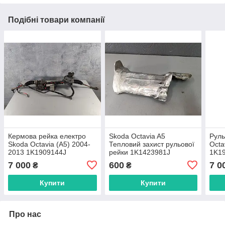
Подібні товари компанії
Кермова рейка електро
Skoda Octavia A5
Руль
Skoda Octavia (A5) 2004-
Тепловий захист рульової
Octa
2013 1K1909144J
рейки 1K1423981J
1K1
3C1423051BR
1K1
7 000
600
7 0
₴
₴
Купити
Купити
Про нас