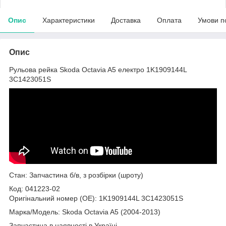
Опис
Характеристики
Доставка
Оплата
Умови п
Опис
Рульова рейка Skoda Octavia A5 електро 1K1909144L
3C1423051S
Стан: Запчастина б/в, з розбірки (шроту)
Код: 041223-02
Оригінальний номер (ОЕ): 1K1909144L 3C1423051S
Марка/Модель: Skoda Octavia A5 (2004-2013)
Запчастина в наявності в Україні.