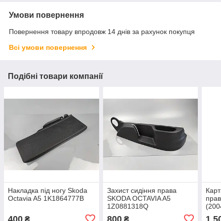
Умови повернення
Повернення товару впродовж 14 днів за рахунок покупця
Всі умови повернення
Подібні товари компанії
Накладка під ногу Skoda
Захист сидіння права
Карт
Octavia A5 1K1864777B
SKODA OCTAVIA A5
прав
1Z0881318Q
(200
400
800
1 5
₴
₴