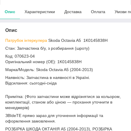
Опис
Характеристики
Доставка
Оплата
Умови п
Опис
Патрубок інтеркулера
Skoda Octavia A5 1K0145838H
Стан: Запчастина б/у, з розбирання (шроту)
Код: 070623-04
Оригінальний номер (ОЕ): 1K0145838H
Марка/Модель: Skoda Octavia A5 (2004-2013)
Наявність: Запчастина в наявності в Україні.
Відсилання: сьогодні-сніда
Примітка: (Фото запчастини може відрізнятися за кольором,
комплектації, станом або ціною — прохання уточнити в
менеджерів)
ЗВІdeТЕ прямо зараз для уточнення інформації та
оформлення замовлення.
РОЗБІРКА ШКОДА ОКТАНІЯ A5 (2004-2013), РОЗБІРКА