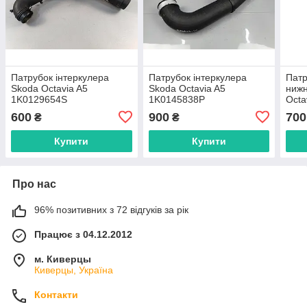
Патрубок інтеркулера
Патрубок інтеркулера
Патр
Skoda Octavia A5
Skoda Octavia A5
нижн
1K0129654S
1K0145838P
Octa
600
900
700
₴
₴
Купити
Купити
Про нас
96% позитивних з 72 відгуків за рік
Працює з 04.12.2012
м. Киверцы
Киверцы, Україна
Контакти