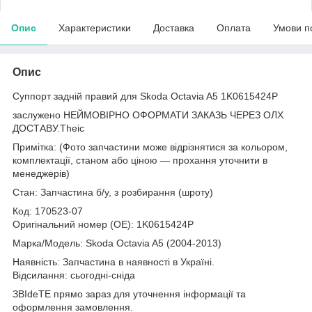
Опис
Характеристики
Доставка
Оплата
Умови п
Опис
Суппорт задній правий для Skoda Octavia A5 1K0615424P
заслужено НЕЙМОВІРНО ОФОРМАТИ ЗАКАЗЬ ЧЕРЕЗ ОЛХ
ДОСТАВУ.Theic
Примітка: (Фото запчастини може відрізнятися за кольором,
комплектації, станом або ціною — прохання уточнити в
менеджерів)
Стан: Запчастина б/у, з розбирання (шроту)
Код: 170523-07
Оригінальний номер (ОЕ): 1K0615424P
Марка/Модель: Skoda Octavia A5 (2004-2013)
Наявність: Запчастина в наявності в Україні.
Відсилання: сьогодні-сніда
ЗВІdeТЕ прямо зараз для уточнення інформації та
оформлення замовлення.