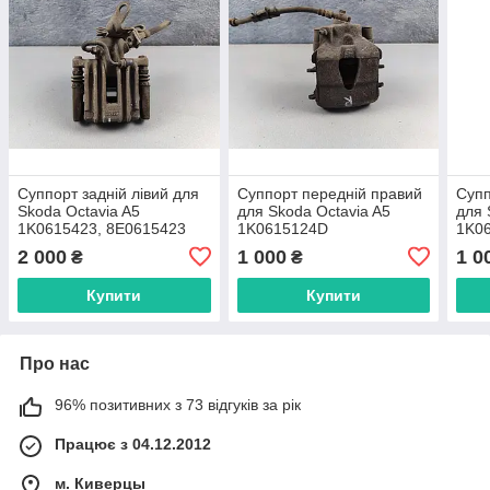
Суппорт задній лівий для
Суппорт передній правий
Супп
Skoda Octavia A5
для Skoda Octavia A5
для 
1K0615423, 8E0615423
1K0615124D
1K0
2 000
1 000
1 0
₴
₴
Купити
Купити
Про нас
96% позитивних з 73 відгуків за рік
Працює з 04.12.2012
м. Киверцы