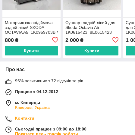
Моторчик склопідіймача
Суппорт задній лівий для
Супп
задній лівий SKODA
Skoda Octavia A5
для 
OCTAVIA A5 1K0959703B /
1K0615423, 8E0615423
1K0
993424-100
800
2 000
1 0
₴
₴
Купити
Купити
Про нас
96% позитивних з 72 відгуків за рік
Працює з 04.12.2012
м. Киверцы
Киверцы, Україна
Контакти
Сьогодні працює з 09:00 до 18:00
Показати весь графік роботи