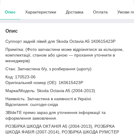
Опис
Характеристики
Доставка
Оплата
Умови п
Опис
Суппорт задній лівий для Skoda Octavia A5 1K0615423P
Примітка: (Фото запчастини може відрізнятися за кольором,
комплектації, станом або ціною — прохання уточнити в
менеджерів)
Стан: Запчастина б/у, з розбирання (шроту)
Код: 170523-06
Оригінальний номер (ОЕ): 1K0615423P
Марка/Модель: Skoda Octavia A5 (2004-2013)
Наявність: Запчастина в наявності в Україні.
Відсилання: сьогодні-сніда
ЗВІdeТЕ прямо зараз для уточнення інформації та
оформлення замовлення.
РОЗБІРКА ШКОДА ОКТАНІЯ A5 (2004-2013), РОЗБІРКА
ШКОДА ФАБІЯ (2007-2014), РОЗБІРКА ШКОДА РУМСТЕР