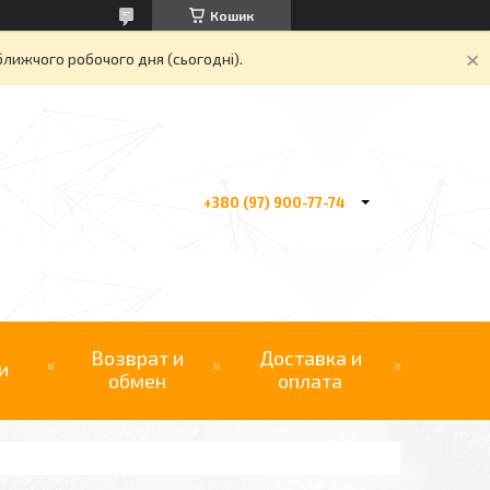
Кошик
ближчого робочого дня (сьогодні).
+380 (97) 900-77-74
Возврат и
Доставка и
и
обмен
оплата