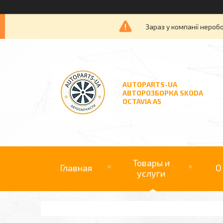
Зараз у компанії нероб
AUTOPARTS-UA
АВТОРОЗБОРКА SKODA
OCTAVIA A5
Товары и
Главная
О
услуги