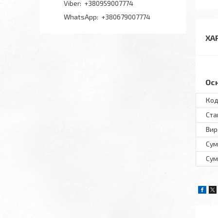
+380959007774
+380679007774
ХА
Ос
Код
Ста
Вир
Сум
Сум