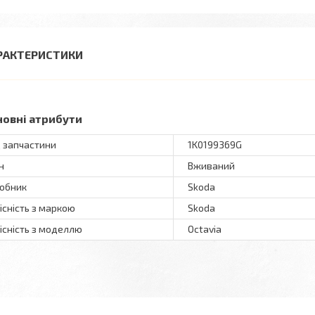
РАКТЕРИСТИКИ
новні атрибути
 запчастини
1K0199369G
н
Вживаний
обник
Skoda
існість з маркою
Skoda
існість з моделлю
Octavia