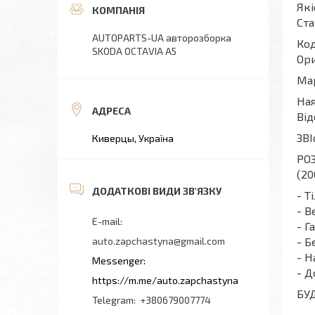
Які
Ста
AUTOPARTS-UA авторозборка
Код
SKODA OCTAVIA A5
Ори
Мар
Ная
Від
ЗВІ
Киверцы, Україна
РОЗ
(20
- Т
- В
- Г
auto.zapchastyna@gmail.com
- Б
- Н
- Д
https://m.me/auto.zapchastyna
БУ
+380679007774