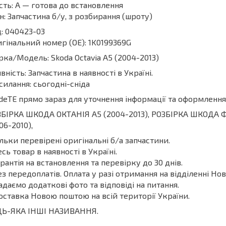
сть: А — готова до встановлення
н: Запчастина б/у, з розбирання (шроту)
: 040423-03
гінальний номер (ОЕ): 1K0199369G
ка/Модель: Skoda Octavia A5 (2004-2013)
вність: Запчастина в наявності в Україні.
силання: сьогодні-сніда
deТЕ прямо зараз для уточнення інформації та оформлення
БІРКА ШКОДА ОКТАНІЯ A5 (2004-2013), РОЗБІРКА ШКОДА 
06-2010),
ільки перевірені оригінальні б/а запчастини.
есь товар в наявності в Україні.
арантія на встановлення та перевірку до 30 днів.
ез передоплатів. Оплата у разі отримання на відділенні Нов
адаємо додаткові фото та відповіді на питання.
оставка Новою поштою на всій території України.
ДЬ-ЯКА ІНШІ НАЗИВАННЯ.