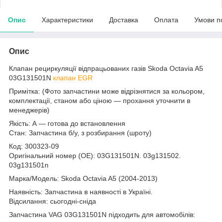
Опис
Характеристики
Доставка
Оплата
Умови п
Опис
Клапан рециркуляції відпрацьованих газів Skoda Octavia A5
03G131501N
клапан EGR
Примітка: (Фото запчастини може відрізнятися за кольором,
комплектації, станом або ціною — прохання уточнити в
менеджерів)
Якість: А — готова до встановлення
Стан: Запчастина б/у, з розбирання (шроту)
Код: 300323-09
Оригінальний номер (ОЕ): 03G131501N. 03g131502.
03g131501n
Марка/Модель: Skoda Octavia A5 (2004-2013)
Наявність: Запчастина в наявності в Україні.
Відсилання: сьогодні-сніда
Запчастина VAG 03G131501N підходить для автомобілів: