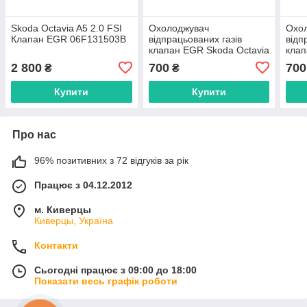
Skoda Octavia A5 2.0 FSI
Охолоджувач
Охо
Клапан EGR 06F131503B
відпрацьованих газів
відп
клапан EGR Skoda Octavia
клап
A5 038131513AD
A5 
2 800
700
700
₴
₴
Купити
Купити
Про нас
96% позитивних з 72 відгуків за рік
Працює з 04.12.2012
м. Киверцы
Киверцы, Україна
Контакти
Сьогодні працює з 09:00 до 18:00
Показати весь графік роботи