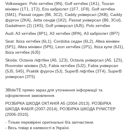
Volkswagen: Polo хетчбек (9N), Golf хетчбек (1K1), Touran
мінівен (1T1, 1T2), Eos кабріолет (1F7, 1F8), Golf хетчбек
(5M1), Passat седан (B6, 3C2), Caddy універсал (2KB), Caddy
фургон (2KA), Jetta сендів (1K2), Passat універсал (B6, 3Col),
Gadalinern (2) (1K5), Golf універсал (AJ5), Polo хетчбек
Audi: A3 хетчбек (8P1), A3 хетчбек (8PA), A3 кабріолет (8P7)
Seat: Ibiza хетчбек (6L1), Cordoba седан (6L2), Altea мінівен
(5P1), Altea мінівен (5P5), Leon хетчбек (1P1), Ibiza купе (6J1),
Ibiza хетчбек (6J5)
Skoda: Octavia ліфтбек (A5, 1Z3), Octavia універсал (A5, 1Z5),
Roomster мінівен (5J), Fabia хетчбек (5J2), Fabia універсал
(5J5, 545), Praktik фургон (5J), SuperB ліфтбек (3T4), SuperB
універсал (3T5)
ЗВІdeТЕ прямо зараз для уточнення інформації та
оформлення замовлення.
РОЗБІРКА ШКОДА ОКТАНІЯ A5 (2004-2013), РОЗБІРКА
ШКОДА ФАБІЯ (2007-2014), РОЗБІРКА ШКОДА РУМСТЕР
(2006-2010),
- Тільки перевірені оригінальні б/а запчастини.
- Весь товар в наявності в Україні.