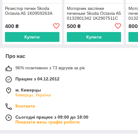
Резистор печки Skoda
Моторчик заслінки
Мото
Octavia A5 1K0959263A
печеньки Skoda Octavia A5
пече
0132801342 1K2907511С
013
400
500
800
₴
₴
Купити
Купити
Про нас
96% позитивних з 73 відгуків за рік
Працює з 04.12.2012
м. Киверцы
Киверцы, Україна
Контакти
Сьогодні працює з 09:00 до 18:00
Показати весь графік роботи