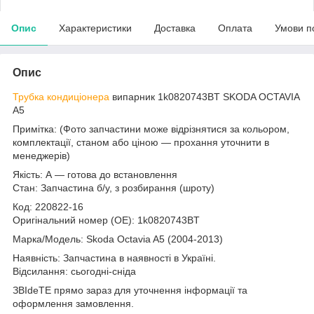
Опис
Характеристики
Доставка
Оплата
Умови п
Опис
Трубка кондиціонера
випарник 1k0820743BT SKODA OCTAVIA
A5
Примітка: (Фото запчастини може відрізнятися за кольором,
комплектації, станом або ціною — прохання уточнити в
менеджерів)
Якість: А — готова до встановлення
Стан: Запчастина б/у, з розбирання (шроту)
Код: 220822-16
Оригінальний номер (ОЕ): 1k0820743BT
Марка/Модель: Skoda Octavia A5 (2004-2013)
Наявність: Запчастина в наявності в Україні.
Відсилання: сьогодні-сніда
ЗВІdeТЕ прямо зараз для уточнення інформації та
оформлення замовлення.