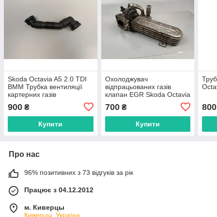
Skoda Octavia A5 2.0 TDI
Охолоджувач
Труб
BMM Трубка вентиляції
відпрацьованих газів
Octa
картерних газів
клапан EGR Skoda Octavia
03G103493D
A5 03G131513J
900
700
800
₴
₴
Купити
Купити
Про нас
96% позитивних з 73 відгуків за рік
Працює з 04.12.2012
м. Киверцы
Киверцы, Україна