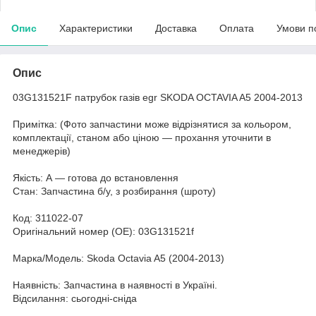
Опис
Характеристики
Доставка
Оплата
Умови п
Опис
03G131521F патрубок газів egr SKODA OCTAVIA A5 2004-2013
Примітка: (Фото запчастини може відрізнятися за кольором,
комплектації, станом або ціною — прохання уточнити в
менеджерів)
Якість: А — готова до встановлення
Стан: Запчастина б/у, з розбирання (шроту)
Код: 311022-07
Оригінальний номер (ОЕ): 03G131521f
Марка/Модель: Skoda Octavia A5 (2004-2013)
Наявність: Запчастина в наявності в Україні.
Відсилання: сьогодні-сніда