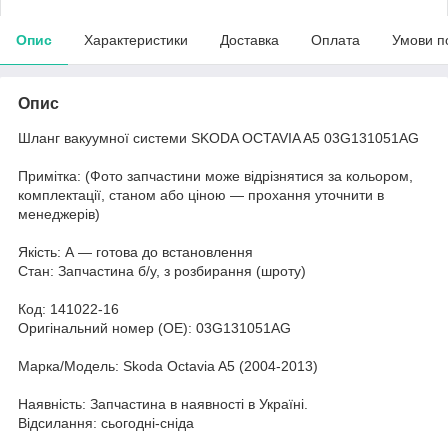
Опис
Характеристики
Доставка
Оплата
Умови п
Опис
Шланг вакуумної системи SKODA OCTAVIA A5 03G131051AG
Примітка: (Фото запчастини може відрізнятися за кольором,
комплектації, станом або ціною — прохання уточнити в
менеджерів)
Якість: А — готова до встановлення
Стан: Запчастина б/у, з розбирання (шроту)
Код: 141022-16
Оригінальний номер (ОЕ): 03G131051AG
Марка/Модель: Skoda Octavia A5 (2004-2013)
Наявність: Запчастина в наявності в Україні.
Відсилання: сьогодні-сніда