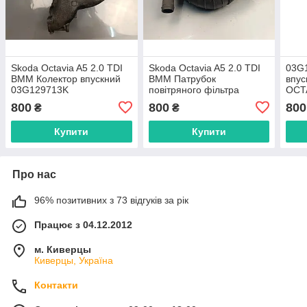
Skoda Octavia A5 2.0 TDI
Skoda Octavia A5 2.0 TDI
03G1
BMM Колектор впускний
BMM Патрубок
впус
03G129713K
повітряного фільтра
OCTA
3C0129654P
800
800
800
₴
₴
Купити
Купити
Про нас
96% позитивних з 73 відгуків за рік
Працює з 04.12.2012
м. Киверцы
Киверцы, Україна
Контакти