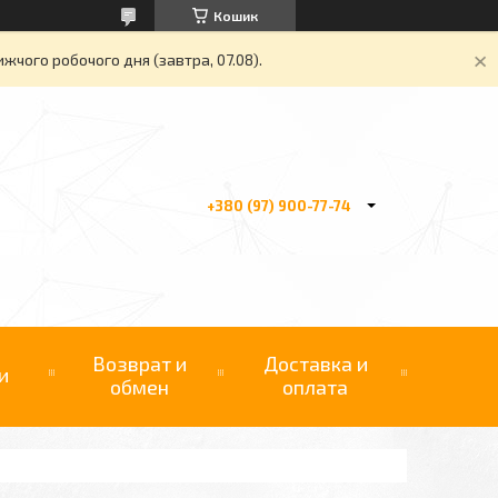
Кошик
жчого робочого дня (завтра, 07.08).
+380 (97) 900-77-74
Возврат и
Доставка и
и
обмен
оплата