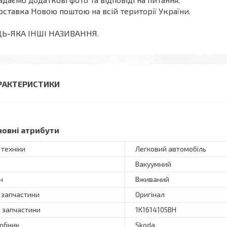
оставка Новою поштою на всій території України.
ДЬ-ЯКА ІНШІ НАЗИВАННЯ.
РАКТЕРИСТИКИ
новні атрибути
 техніки
Легковий автомобіль
Вакуумний
н
Вживаний
 запчастини
Оригінал
 запчастини
1K1614105BH
обник
Skoda