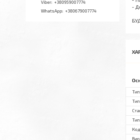
+380959007774
- Д
+380679007774
БУ
ХА
Ос
Тип
Тип
Ста
Тип
Код
Вир