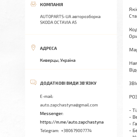
Які
Ста
AUTOPARTS-UA авторозборка
SKODA OCTAVIA A5
Код
Ори
Мар
Киверцы, Україна
Ная
Від
ЗВІ
РОЗ
auto.zapchastyna@gmail.com
- Т
- В
https://m.me/auto.zapchastyna
- Г
- Б
+380679007774
- Н