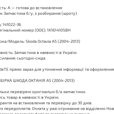
сть: А — готова до встановлення
н: Запчастина б/у, з розбирання (шроту)
: 141022-36
гінальний номер (ООЕ): 1K1614105BH
ка/Модель: Skoda Octavia A5 (2004-2013)
вність: Запчастина в наявності в Україні.
силання: сьогодні-сніда
deТЕ прямо зараз для уточнення інформації та оформлення
БІРКА ШКОДА ОКТАНІЯ A5 (2004-2013)
ільки перевірені оригінальні б/а запчастини.
есь товар в наявності в Україні.
арантія на встановлення та перевірку до 30 днів.
ез передоплатів. Оплата у разі отримання на відділенні Нов
адаємо додаткові фото та відповіді на питання.