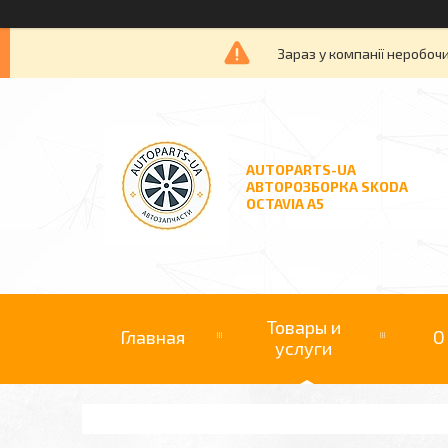
Зараз у компанії неробочи
AUTOPARTS-UA
АВТОРОЗБОРКА SKODA
OCTAVIA A5
Товары и
Главная
О
услуги