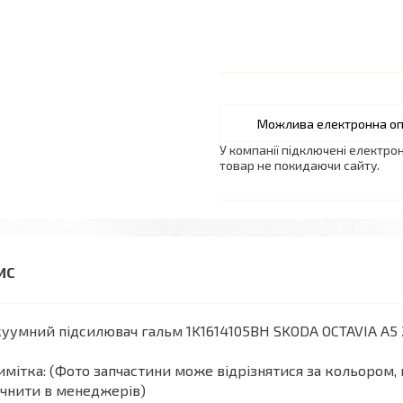
У компанії підключені електро
товар не покидаючи сайту.
уумний підсилювач гальм 1K1614105BH SKODA OCTAVIA A5 
мітка: (Фото запчастини може відрізнятися за кольором, 
чнити в менеджерів)