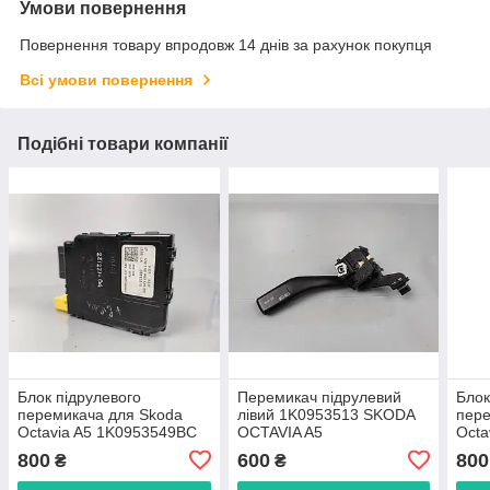
Умови повернення
Повернення товару впродовж 14 днів за рахунок покупця
Всі умови повернення
Подібні товари компанії
Блок підрулевого
Перемикач підрулевий
Блок
перемикача для Skoda
лівий 1K0953513 SKODA
пере
Octavia A5 1K0953549BC
OCTAVIA A5
Octa
800
600
800
₴
₴