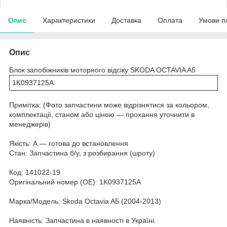
Опис
Характеристики
Доставка
Оплата
Умови п
Опис
Блок запобіжників моторного відсіку SKODA OCTAVIA A5
1K0937125A
Примітка: (Фото запчастини може відрізнятися за кольором,
комплектації, станом або ціною — прохання уточнити в
менеджерів)
Якість: А — готова до встановлення
Стан: Запчастина б/у, з розбирання (шроту)
Код: 141022-19
Оригінальний номер (ОЕ): 1K0937125A
Марка/Модель: Skoda Octavia A5 (2004-2013)
Наявність: Запчастина в наявності в Україні.