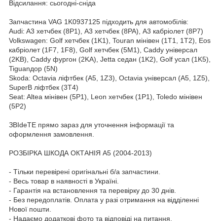
Відсилання: сьогодні-сніда
Запчастина VAG 1K0937125 підходить для автомобілів:
Audi: A3 хетчбек (8P1), A3 хетчбек (8PA), A3 кабріолет (8P7)
Volkswagen: Golf хетчбек (1K1), Touran мінівен (1T1, 1T2), Eos
кабріолет (1F7, 1F8), Golf хетчбек (5M1), Caddy універсал
(2KB), Caddy фургон (2KA), Jetta седан (1K2), Golf усал (1K5),
Tiguanдор (5N)
Skoda: Octavia ліфтбек (A5, 1Z3), Octavia універсал (A5, 1Z5),
SuperB ліфтбек (3T4)
Seat: Altea мінівен (5P1), Leon хетчбек (1P1), Toledo мінівен
(5P2)
ЗВІdeТЕ прямо зараз для уточнення інформації та
оформлення замовлення.
РОЗБІРКА ШКОДА ОКТАНІЯ A5 (2004-2013)
- Тільки перевірені оригінальні б/а запчастини.
- Весь товар в наявності в Україні.
- Гарантія на встановлення та перевірку до 30 днів.
- Без передоплатів. Оплата у разі отримання на відділенні
Нової пошти.
- Надаємо додаткові фото та відповіді на питання.