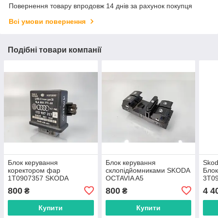
Повернення товару впродовж 14 днів за рахунок покупця
Всі умови повернення
Подібні товари компанії
Блок керування
Блок керування
Skod
коректором фар
склопідйомниками SKODA
Блок
1T0907357 SKODA
OCTAVIA A5
3T0
OCTAVIA A5
1Z0959858A/1Z0959858B
800
800
4 4
₴
₴
Купити
Купити