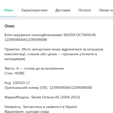
Опис
Характеристики
Доставка
Оплата
Умови п
Опис
Блок керування склопідйомниками SKODA OCTAVIA A5
1Z0959858A/1Z0959858B
Примітка: (Фото запчастини може відрізнятися за кольором,
комплектації, станом або ціною — прохання уточнити в
менеджерів)
Якість: А — готова до встановлення
Стан: НОВЕ
Код: 130323-17
Оригінальний номер (ОЕ): 1Z0959858A/1Z0959858B
Марка/Модель: Skoda Octavia A5 (2004-2013)
Наявність: Запчастина в наявності в Україні.
Відсилання: сьогодні-сніда