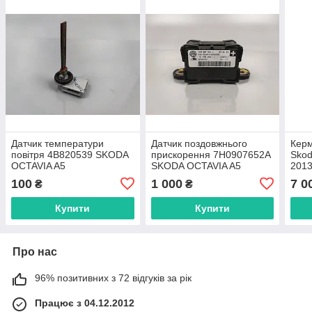
Датчик температури
Датчик поздовжнього
Керм
повітря 4B820539 SKODA
прискорення 7H0907652A
Skod
OCTAVIA A5
SKODA OCTAVIA A5
201
3C1
100
1 000
7 0
₴
₴
Купити
Купити
Про нас
96% позитивних з 72 відгуків за рік
Працює з 04.12.2012