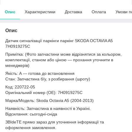
Опис
Характеристики
Доставка
Оплата
Умови п
Опис
Датчик сигналізації паркінги паркінг SKODA OCTAVIA A5
7H0919275C
Примітка: (Фото запчастини може відрізнятися за кольором,
комплектації, станом або ціною — прохання уточнити в
менеджерів)
Якість: А — готова до встановлення
Стан: Запчастина б/у, з розбирання (шроту)
Код: 220722-05
Оригінальний номер (ОЕ): 7H0919275C
Марка/Модель: Skoda Octavia A5 (2004-2013)
Наявність: Запчастина в наявності в Україні.
Відсилання: сьогодні-сніда
ЗВІdeТЕ прямо зараз для уточнення інформації та
оформлення замовлення.